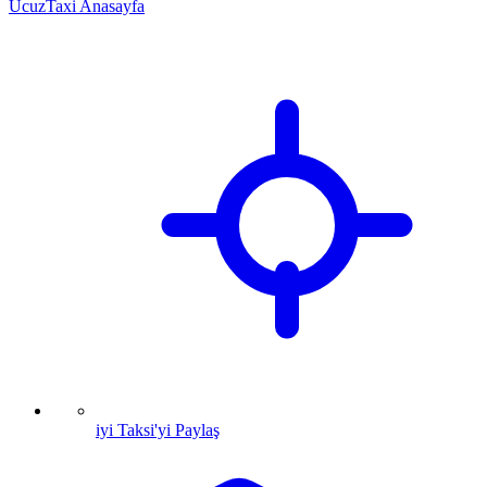
UcuzTaxi Anasayfa
iyi Taksi'yi Paylaş