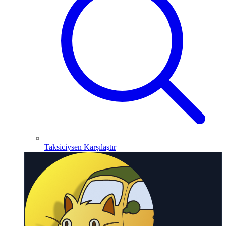
Taksiciysen Karşılaştır