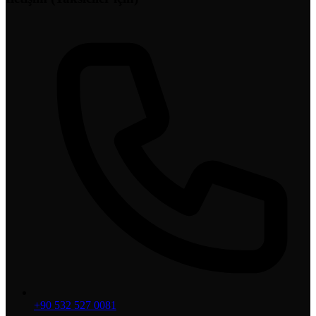
+90 532 527 0081