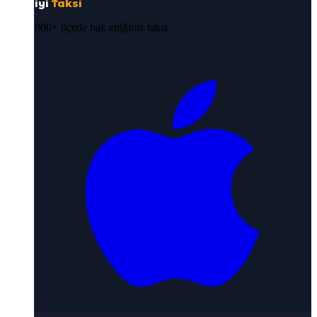
iyi
Taksi
800+ ilçede hak ettiğiniz taksi