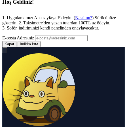
Hoş Geldiniz!
1. Uygulamamızı Ana sayfaya Ekleyin. (
Nasıl mı?
) Sürücünüze
gösterin. 2. Taksimetre'den yazan tutardan 100TL az ödeyin.
3. Şoför, indiriminizi kendi panelinden onaylayacaktır.
E-posta Adresiniz
Kapat
İndirim İste