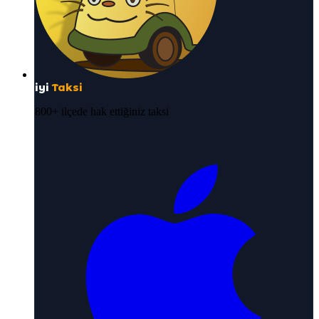
iyi
Taksi
800+ ilçede hak ettiğiniz taksi