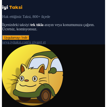
iyi
Taksi
Hak ettiğiniz Taksi, 800+ ilçede
İlçenizdeki taksiyi
tek tıkla
arayın veya konumunuza çağırın.
Ücretsiz, komisyonsuz.
Uygulamayı İndir
veya iyitaksi.com'u ziyaret et