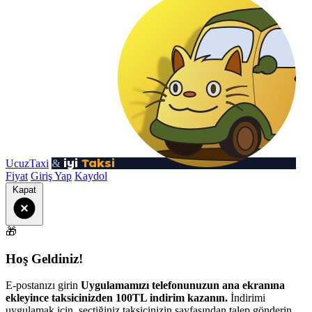
iyi
Taksi
UcuzTaxi
&
Fiyat
Giriş Yap
Kaydol
Kapat
🎁
Hoş Geldiniz!
E-postanızı girin
Uygulamamızı telefonunuzun ana ekranına
ekleyince taksicinizden 100TL indirim kazanın.
İndirimi
uygulamak için, seçtiğiniz taksicinizin sayfasından talep gönderin.