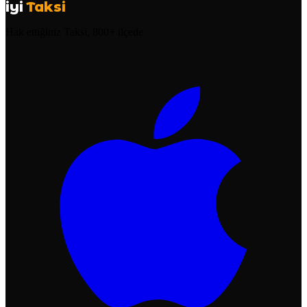
iyi
Taksi
Hak ettiğiniz Taksi, 800+ ilçede