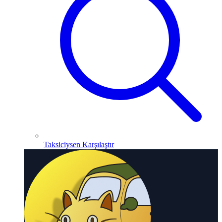
Taksiciysen Karşılaştır