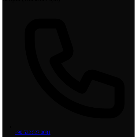
+90 532 527 0081