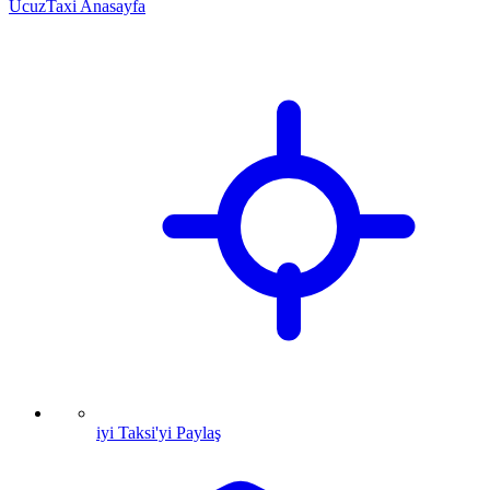
UcuzTaxi Anasayfa
iyi Taksi'yi Paylaş