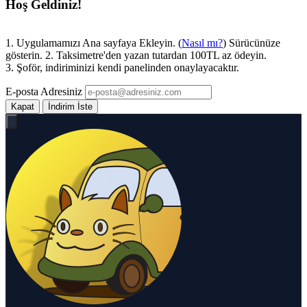
Hoş Geldiniz!
1. Uygulamamızı Ana sayfaya Ekleyin. (
Nasıl mı?
) Sürücünüze
gösterin. 2. Taksimetre'den yazan tutardan 100TL az ödeyin.
3. Şoför, indiriminizi kendi panelinden onaylayacaktır.
E-posta Adresiniz
Kapat
İndirim İste