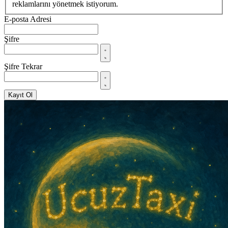
reklamlarını yönetmek istiyorum.
E-posta Adresi
Şifre
Şifre Tekrar