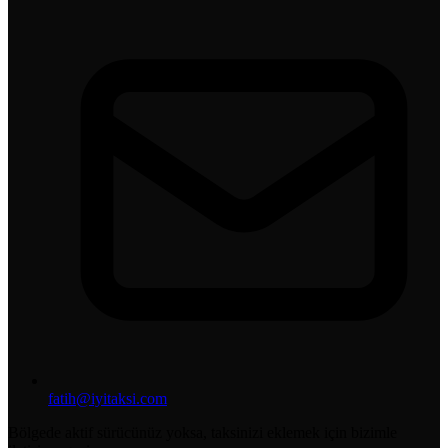
fatih@iyitaksi.com
Bölgede aktif sürücünüz yoksa, taksinizi eklemek için bizimle