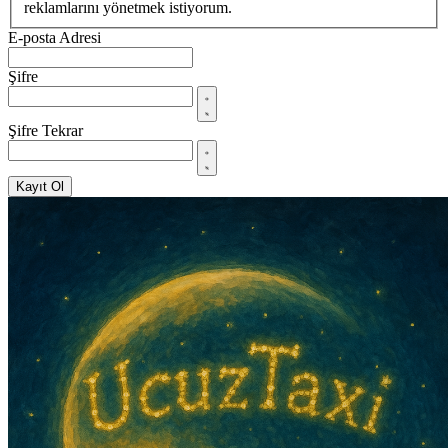
reklamlarını yönetmek istiyorum.
E-posta Adresi
Şifre
Şifre Tekrar