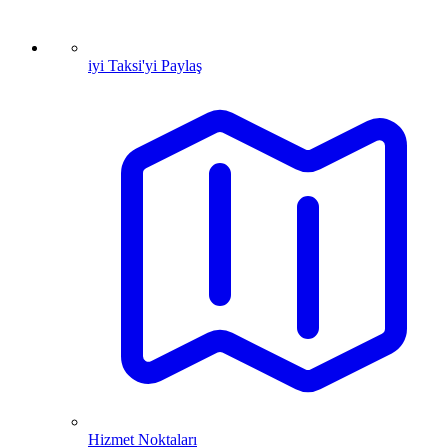
iyi Taksi'yi Paylaş
Hizmet Noktaları