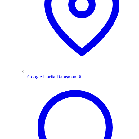
Google Harita Danışmanlığı