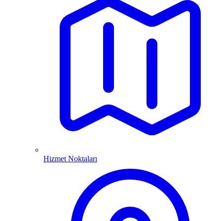
Hizmet Noktaları