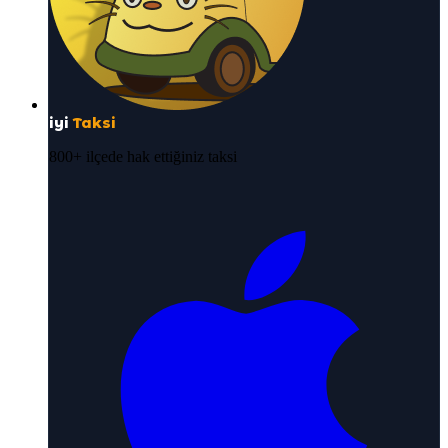
iyi
Taksi
800+ ilçede hak ettiğiniz taksi