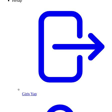
Hesap
Giriş Yap