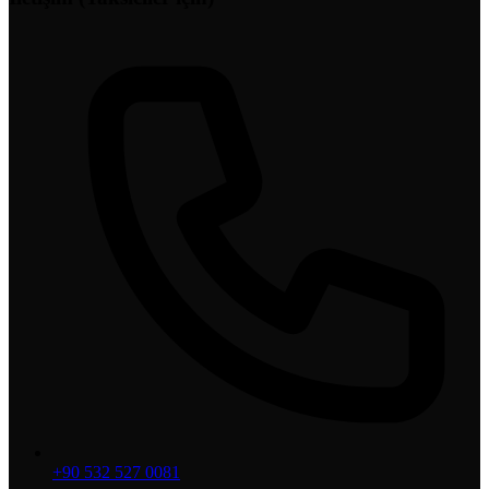
+90 532 527 0081