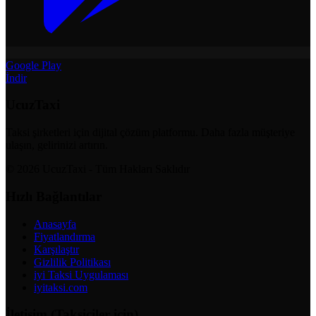
Google Play
İndir
UcuzTaxi
Taksi şirketleri için dijital çözüm platformu. Daha fazla müşteriye
ulaşın, gelirinizi artırın.
© 2026 UcuzTaxi - Tüm Hakları Saklıdır
Hızlı Bağlantılar
Anasayfa
Fiyatlandırma
Karşılaştır
Gizlilik Politikası
iyi Taksi Uygulaması
iyitaksi.com
İletişim (Taksiciler için)