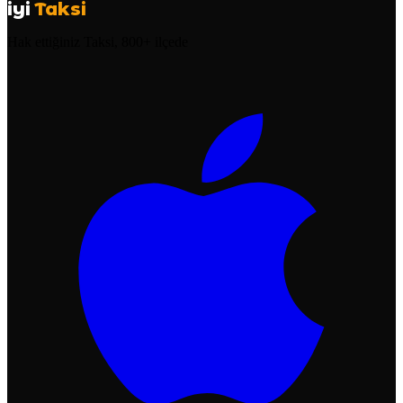
iyi
Taksi
Hak ettiğiniz Taksi, 800+ ilçede