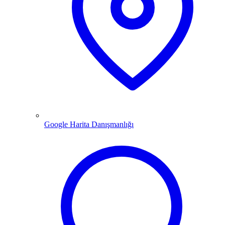
Google Harita Danışmanlığı