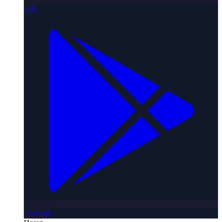
iOS
Android