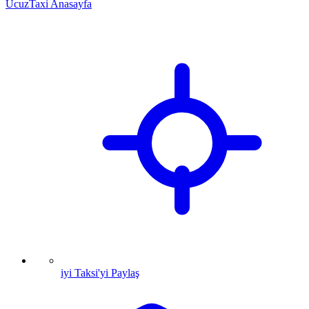
UcuzTaxi Anasayfa
iyi Taksi'yi Paylaş