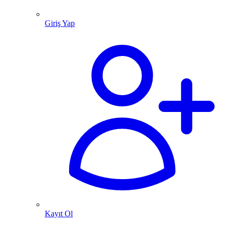
Giriş Yap
Kayıt Ol