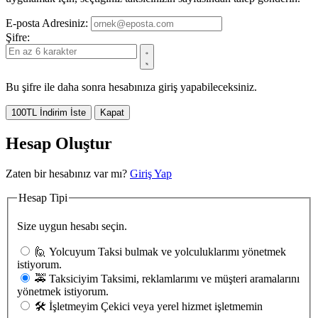
E-posta Adresiniz:
Şifre:
Bu şifre ile daha sonra hesabınıza giriş yapabileceksiniz.
100TL İndirim İste
Kapat
Hesap Oluştur
Zaten bir hesabınız var mı?
Giriş Yap
Hesap Tipi
Size uygun hesabı seçin.
🙋
Yolcuyum
Taksi bulmak ve yolculuklarımı yönetmek
istiyorum.
🚕
Taksiciyim
Taksimi, reklamlarımı ve müşteri aramalarını
yönetmek istiyorum.
🛠️
İşletmeyim
Çekici veya yerel hizmet işletmemin