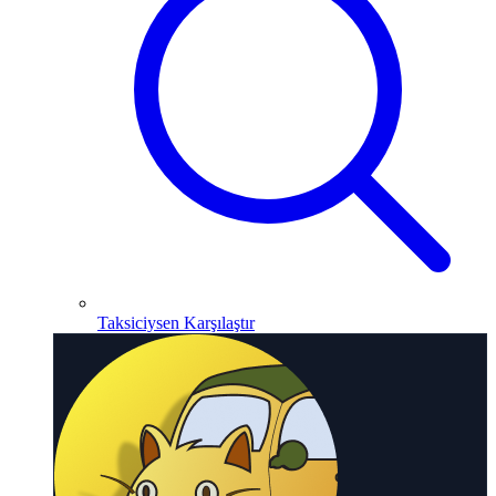
Taksiciysen Karşılaştır