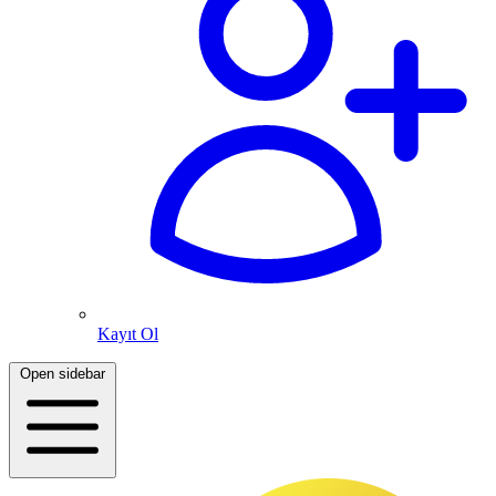
Kayıt Ol
Open sidebar