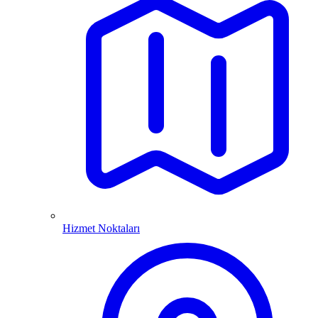
Hizmet Noktaları