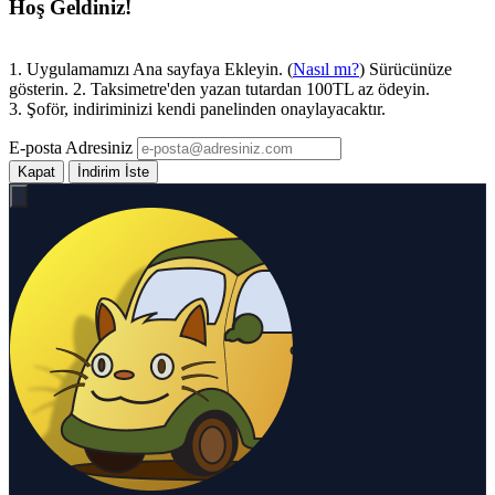
Hoş Geldiniz!
1. Uygulamamızı Ana sayfaya Ekleyin. (
Nasıl mı?
) Sürücünüze
gösterin. 2. Taksimetre'den yazan tutardan 100TL az ödeyin.
3. Şoför, indiriminizi kendi panelinden onaylayacaktır.
E-posta Adresiniz
Kapat
İndirim İste