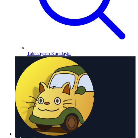
Taksiciysen Karşılaştır