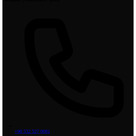
+90 532 527 0081