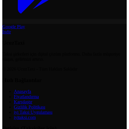
Google Play
İndir
UcuzTaxi
Taksi şirketleri için dijital çözüm platformu. Daha fazla müşteriye
ulaşın, gelirinizi artırın.
© 2026 UcuzTaxi - Tüm Hakları Saklıdır
Hızlı Bağlantılar
Anasayfa
Fiyatlandırma
Karşılaştır
Gizlilik Politikası
iyi Taksi Uygulaması
iyitaksi.com
İletişim (Taksiciler için)