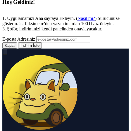
Hoş Geldiniz!
1. Uygulamamızı Ana sayfaya Ekleyin. (
Nasıl mı?
) Sürücünüze
gösterin. 2. Taksimetre'den yazan tutardan 100TL az ödeyin.
3. Şoför, indiriminizi kendi panelinden onaylayacaktır.
E-posta Adresiniz
Kapat
İndirim İste