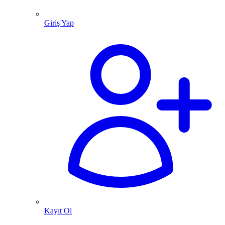
Giriş Yap
Kayıt Ol