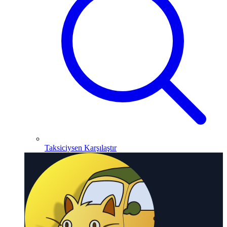
Taksiciysen Karşılaştır