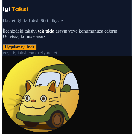
iyi
Taksi
Hak ettiğiniz Taksi, 800+ ilçede
İlçenizdeki taksiyi
tek tıkla
arayın veya konumunuza çağırın.
Ücretsiz, komisyonsuz.
Uygulamayı İndir
veya iyitaksi.com'u ziyaret et