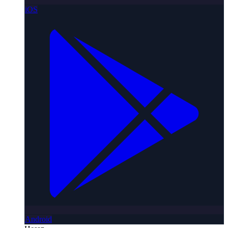
iOS
Android