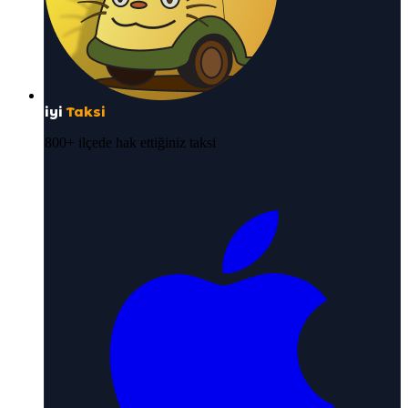
iyi
Taksi
800+ ilçede hak ettiğiniz taksi