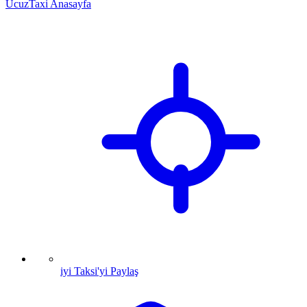
UcuzTaxi Anasayfa
iyi Taksi'yi Paylaş