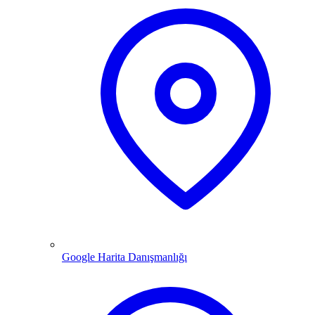
Google Harita Danışmanlığı