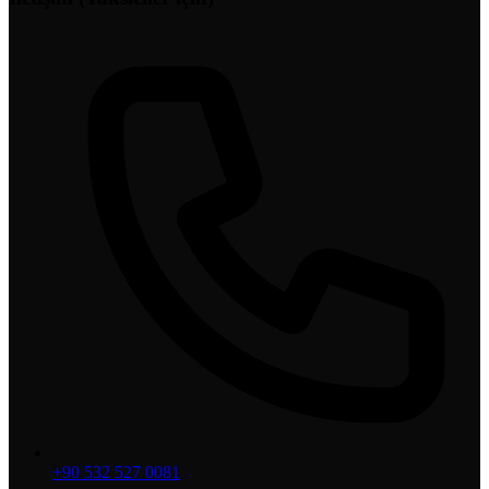
+90 532 527 0081