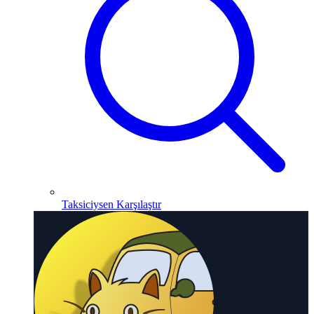
Taksiciysen Karşılaştır