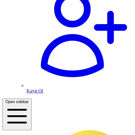
Kayıt Ol
Open sidebar