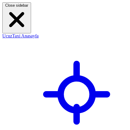
Close sidebar
UcuzTaxi Anasayfa