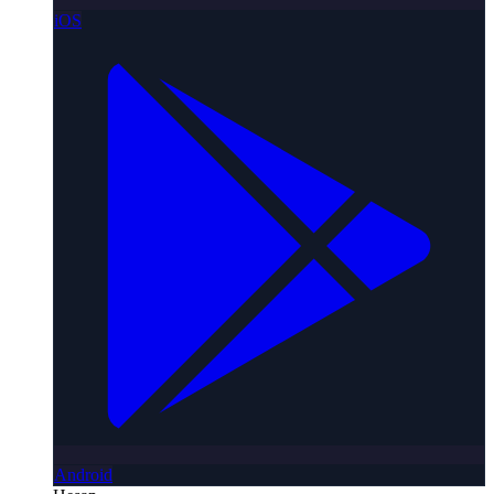
iOS
Android