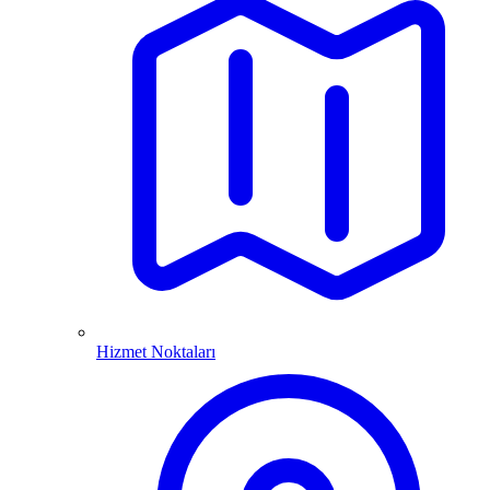
Hizmet Noktaları