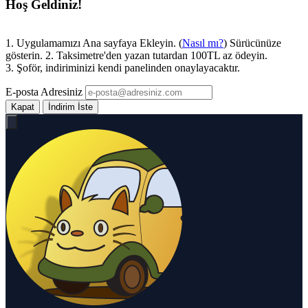
Hoş Geldiniz!
1. Uygulamamızı Ana sayfaya Ekleyin. (
Nasıl mı?
) Sürücünüze
gösterin. 2. Taksimetre'den yazan tutardan 100TL az ödeyin.
3. Şoför, indiriminizi kendi panelinden onaylayacaktır.
E-posta Adresiniz
Kapat
İndirim İste