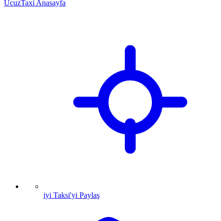
UcuzTaxi Anasayfa
iyi Taksi'yi Paylaş