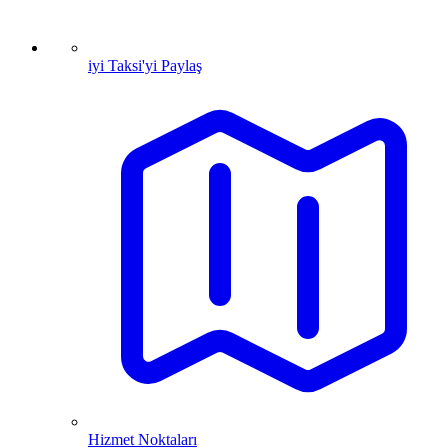
iyi Taksi'yi Paylaş
Hizmet Noktaları