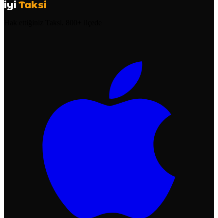
iyi
Taksi
Hak ettiğiniz Taksi, 800+ ilçede