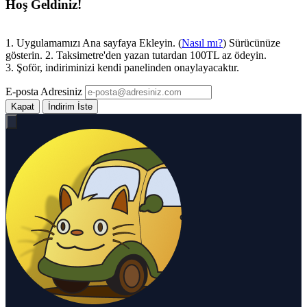
Hoş Geldiniz!
1. Uygulamamızı Ana sayfaya Ekleyin. (
Nasıl mı?
) Sürücünüze
gösterin. 2. Taksimetre'den yazan tutardan 100TL az ödeyin.
3. Şoför, indiriminizi kendi panelinden onaylayacaktır.
E-posta Adresiniz
Kapat
İndirim İste