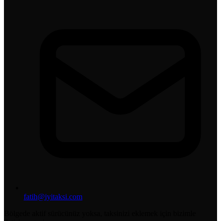
fatih@iyitaksi.com
Bölgede aktif sürücünüz yoksa, taksinizi eklemek için bizimle