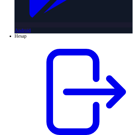
Android
Hesap