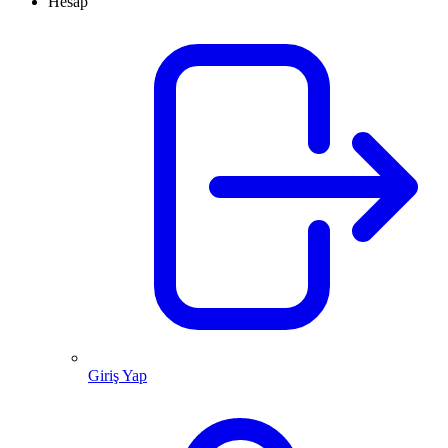
Hesap
Giriş Yap