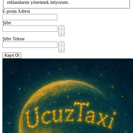
reklamlarını yönetmek istiyorum.
E-posta Adresi
Şifre
Şifre Tekrar