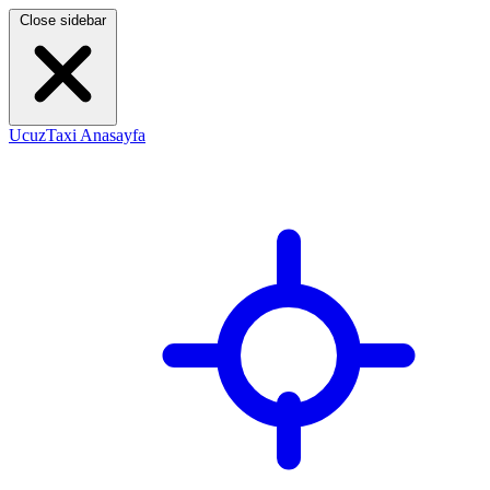
Close sidebar
UcuzTaxi Anasayfa