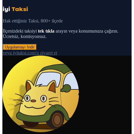
iyi
Taksi
Hak ettiğiniz Taksi, 800+ ilçede
İlçenizdeki taksiyi
tek tıkla
arayın veya konumunuza çağırın.
Ücretsiz, komisyonsuz.
Uygulamayı İndir
veya iyitaksi.com'u ziyaret et