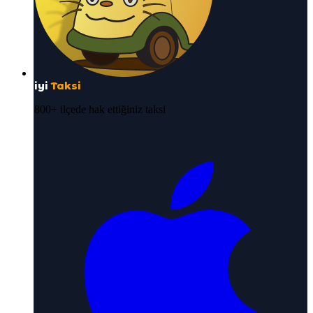
iyi
Taksi
800+ ilçede hak ettiğiniz taksi