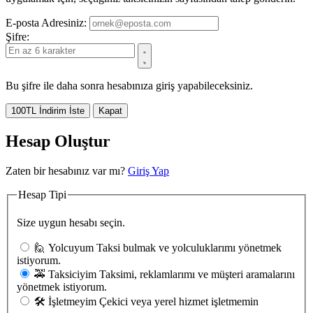
E-posta Adresiniz:
Şifre:
Bu şifre ile daha sonra hesabınıza giriş yapabileceksiniz.
100TL İndirim İste
Kapat
Hesap Oluştur
Zaten bir hesabınız var mı?
Giriş Yap
Hesap Tipi
Size uygun hesabı seçin.
🙋
Yolcuyum
Taksi bulmak ve yolculuklarımı yönetmek
istiyorum.
🚕
Taksiciyim
Taksimi, reklamlarımı ve müşteri aramalarını
yönetmek istiyorum.
🛠️
İşletmeyim
Çekici veya yerel hizmet işletmemin