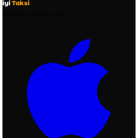
iyi
Taksi
Hak ettiğiniz Taksi, 800+ ilçede