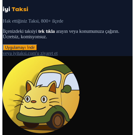
iyi
Taksi
Hak ettiğiniz Taksi, 800+ ilçede
İlçenizdeki taksiyi
tek tıkla
arayın veya konumunuza çağırın.
Ücretsiz, komisyonsuz.
Uygulamayı İndir
veya iyitaksi.com'u ziyaret et