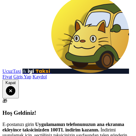
iyi
Taksi
UcuzTaxi
&
Fiyat
Giriş Yap
Kaydol
Kapat
🎁
Hoş Geldiniz!
E-postanızı girin
Uygulamamızı telefonunuzun ana ekranına
ekleyince taksicinizden 100TL indirim kazanın.
İndirimi
uygulamak için, seçtiğiniz taksicinizin sayfasından talep gönderin.