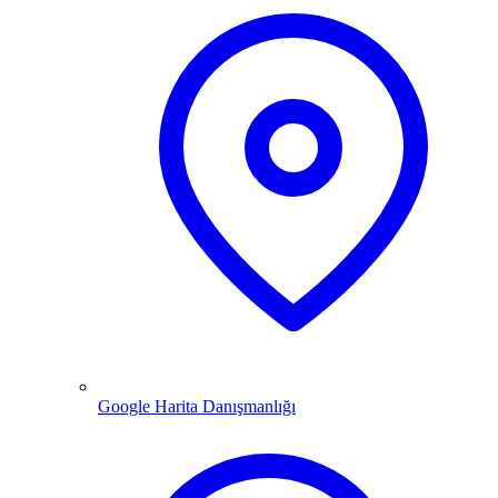
Google Harita Danışmanlığı