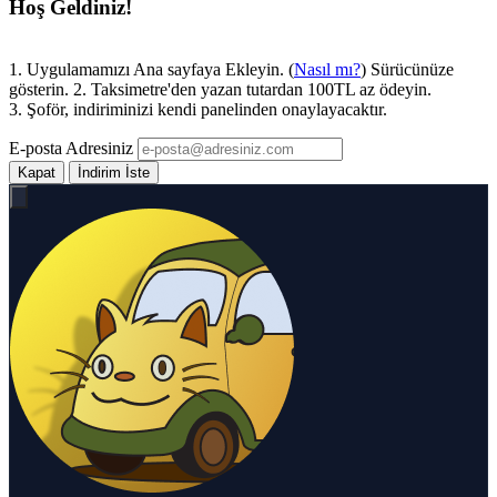
Hoş Geldiniz!
1. Uygulamamızı Ana sayfaya Ekleyin. (
Nasıl mı?
) Sürücünüze
gösterin. 2. Taksimetre'den yazan tutardan 100TL az ödeyin.
3. Şoför, indiriminizi kendi panelinden onaylayacaktır.
E-posta Adresiniz
Kapat
İndirim İste