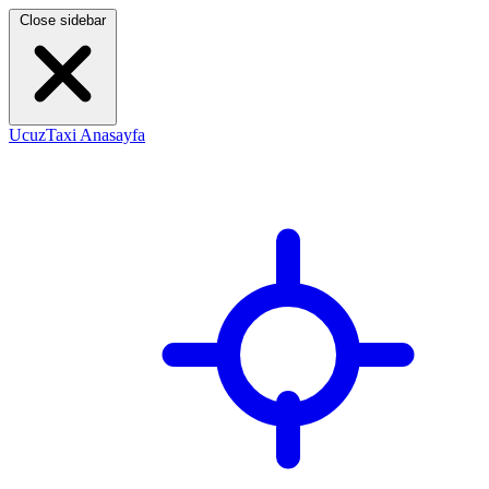
Close sidebar
UcuzTaxi Anasayfa