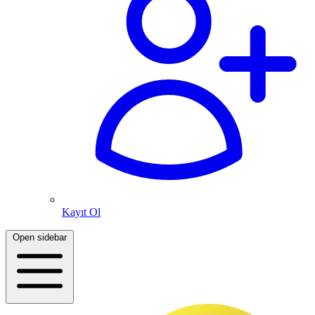
Kayıt Ol
Open sidebar