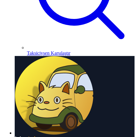
Taksiciysen Karşılaştır