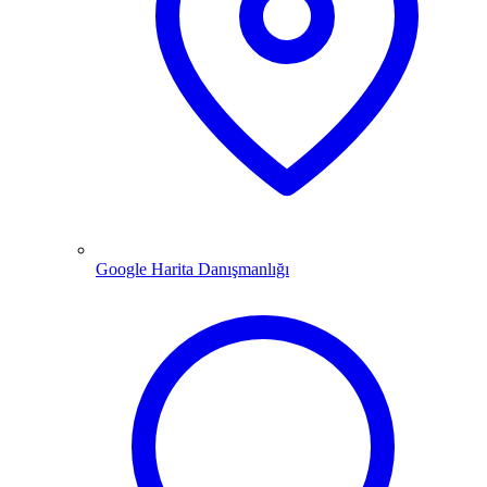
Google Harita Danışmanlığı