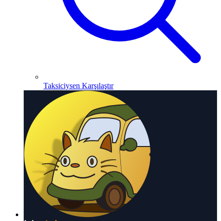
Taksiciysen Karşılaştır