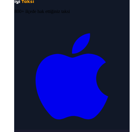
iyi
Taksi
800+ ilçede hak ettiğiniz taksi