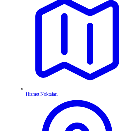
Hizmet Noktaları