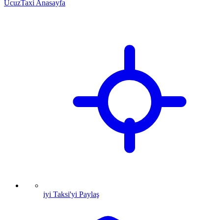
UcuzTaxi Anasayfa
iyi Taksi'yi Paylaş