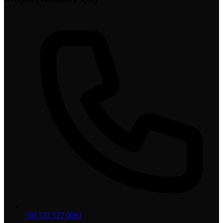
+90 532 527 0081