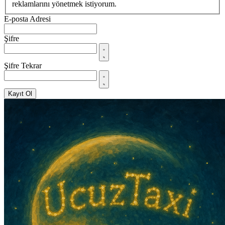
reklamlarını yönetmek istiyorum.
E-posta Adresi
Şifre
Şifre Tekrar