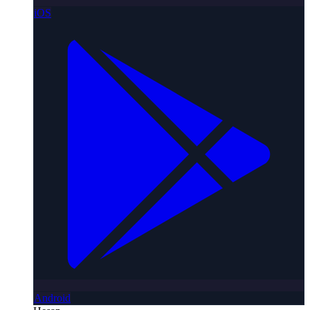
iOS
Android