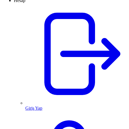
Hesap
Giriş Yap