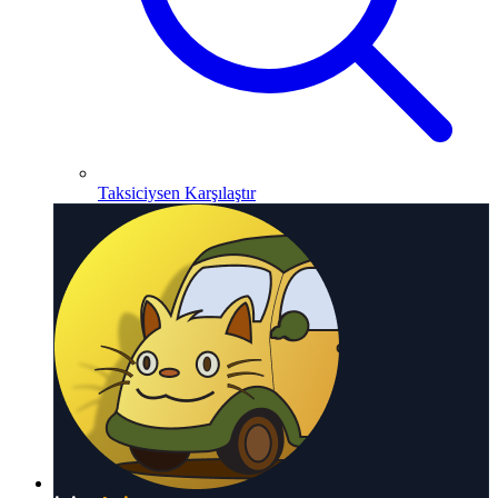
Taksiciysen Karşılaştır