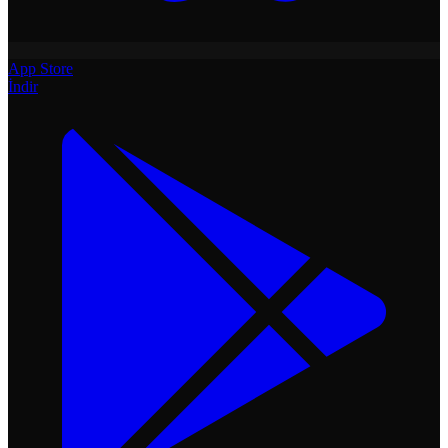
App Store
İndir