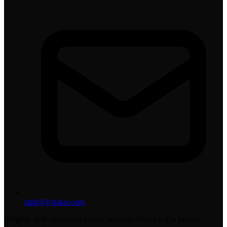
fatih@iyitaksi.com
Bölgede aktif sürücünüz yoksa, taksinizi eklemek için bizimle