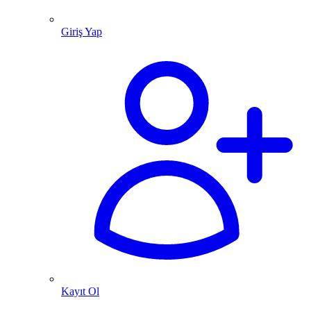
Giriş Yap
Kayıt Ol