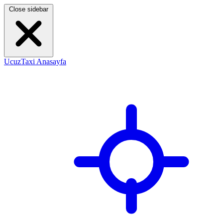
Close sidebar
UcuzTaxi Anasayfa