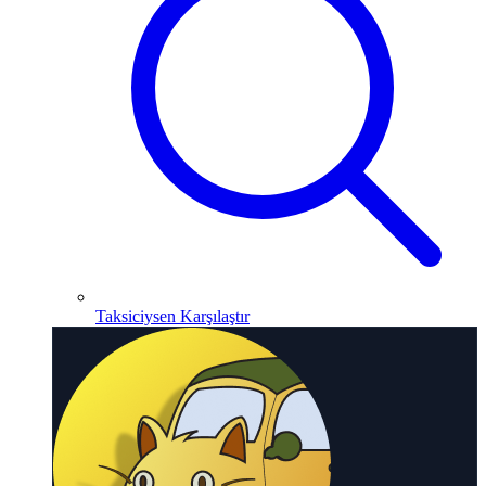
Taksiciysen Karşılaştır