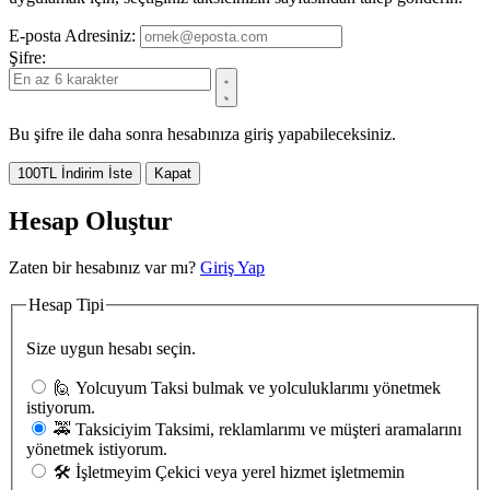
E-posta Adresiniz:
Şifre:
Bu şifre ile daha sonra hesabınıza giriş yapabileceksiniz.
100TL İndirim İste
Kapat
Hesap Oluştur
Zaten bir hesabınız var mı?
Giriş Yap
Hesap Tipi
Size uygun hesabı seçin.
🙋
Yolcuyum
Taksi bulmak ve yolculuklarımı yönetmek
istiyorum.
🚕
Taksiciyim
Taksimi, reklamlarımı ve müşteri aramalarını
yönetmek istiyorum.
🛠️
İşletmeyim
Çekici veya yerel hizmet işletmemin