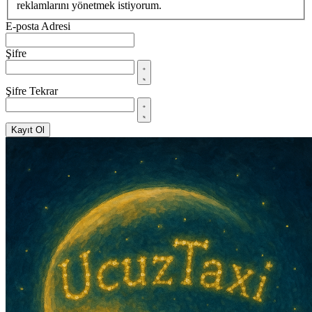
reklamlarını yönetmek istiyorum.
E-posta Adresi
Şifre
Şifre Tekrar