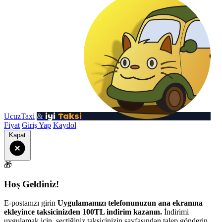
iyi
Taksi
UcuzTaxi
&
Fiyat
Giriş Yap
Kaydol
Kapat
🎁
Hoş Geldiniz!
E-postanızı girin
Uygulamamızı telefonunuzun ana ekranına
ekleyince taksicinizden 100TL indirim kazanın.
İndirimi
uygulamak için, seçtiğiniz taksicinizin sayfasından talep gönderin.