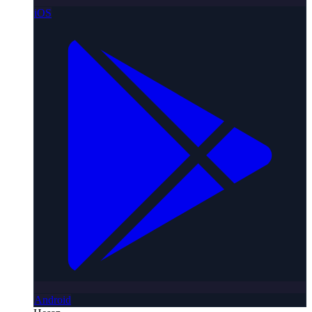
iOS
Android