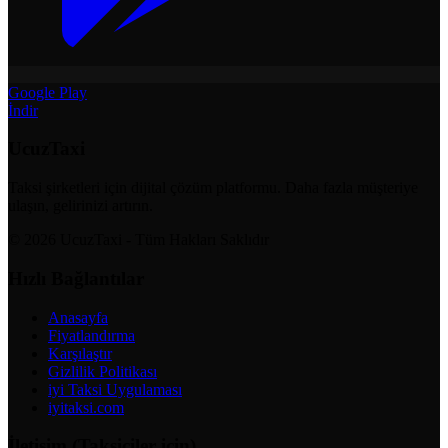
Google Play
İndir
UcuzTaxi
Taksi şirketleri için dijital çözüm platformu. Daha fazla müşteriye
ulaşın, gelirinizi artırın.
© 2026 UcuzTaxi - Tüm Hakları Saklıdır
Hızlı Bağlantılar
Anasayfa
Fiyatlandırma
Karşılaştır
Gizlilik Politikası
iyi Taksi Uygulaması
iyitaksi.com
İletişim (Taksiciler için)