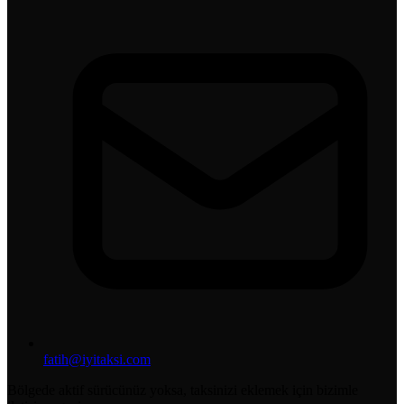
fatih@iyitaksi.com
Bölgede aktif sürücünüz yoksa, taksinizi eklemek için bizimle