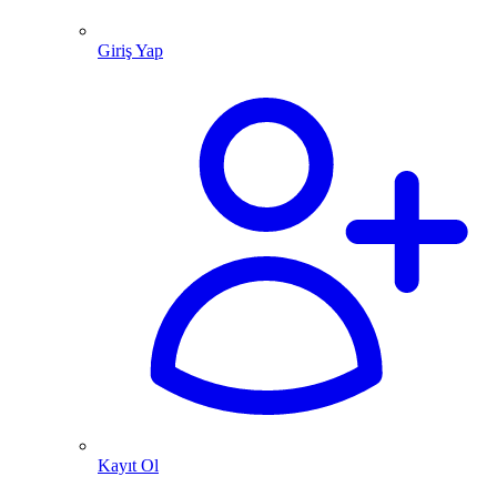
Giriş Yap
Kayıt Ol