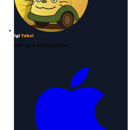
iyi
Taksi
800+ ilçede hak ettiğiniz taksi