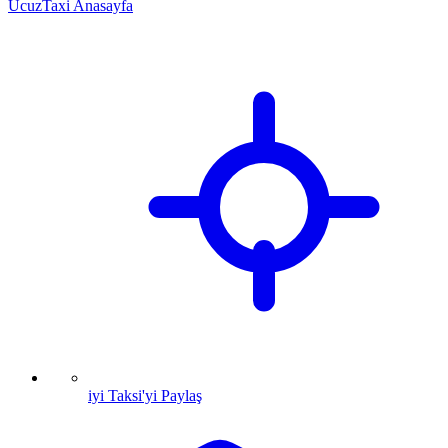
UcuzTaxi Anasayfa
iyi Taksi'yi Paylaş