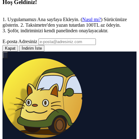
Hoş Geldiniz!
1. Uygulamamızı Ana sayfaya Ekleyin. (
Nasıl mı?
) Sürücünüze
gösterin. 2. Taksimetre'den yazan tutardan 100TL az ödeyin.
3. Şoför, indiriminizi kendi panelinden onaylayacaktır.
E-posta Adresiniz
Kapat
İndirim İste