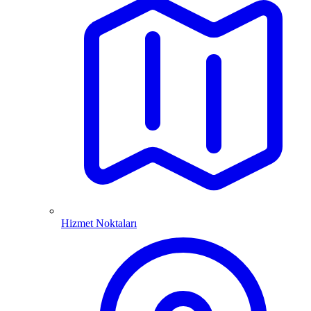
Hizmet Noktaları