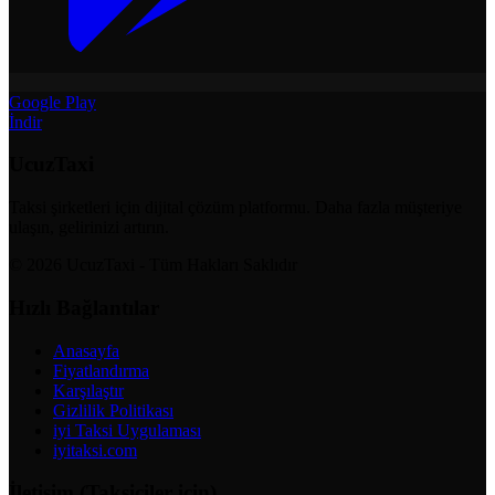
Google Play
İndir
UcuzTaxi
Taksi şirketleri için dijital çözüm platformu. Daha fazla müşteriye
ulaşın, gelirinizi artırın.
© 2026 UcuzTaxi - Tüm Hakları Saklıdır
Hızlı Bağlantılar
Anasayfa
Fiyatlandırma
Karşılaştır
Gizlilik Politikası
iyi Taksi Uygulaması
iyitaksi.com
İletişim (Taksiciler için)