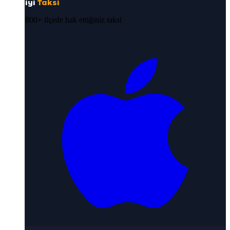
iyi
Taksi
800+ ilçede hak ettiğiniz taksi