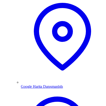
Google Harita Danışmanlığı