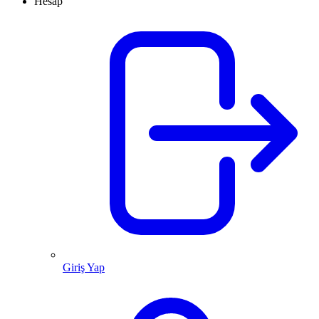
Hesap
Giriş Yap