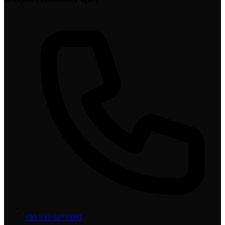
+90 532 527 0081