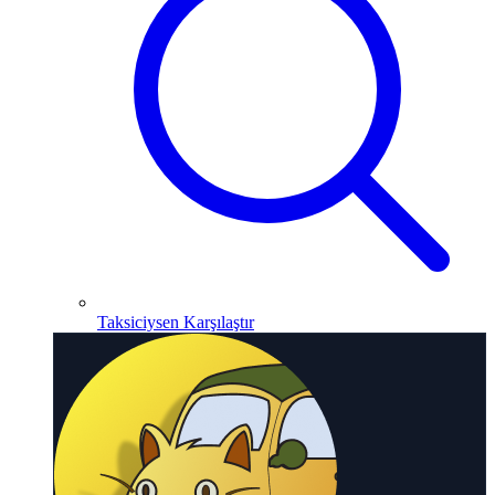
Taksiciysen Karşılaştır