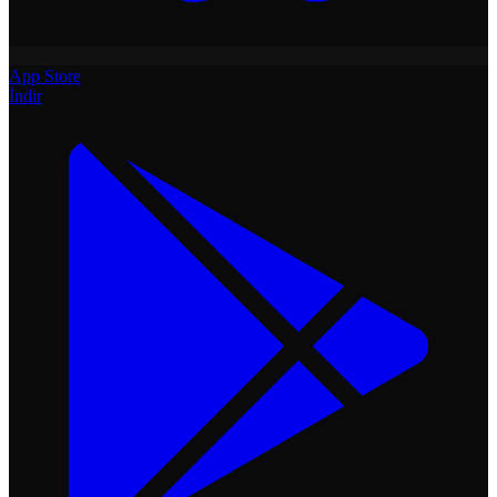
App Store
İndir