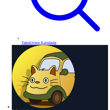
Taksiciysen Karşılaştır