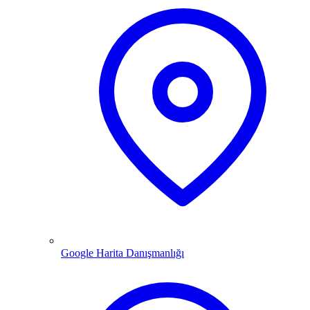
Google Harita Danışmanlığı