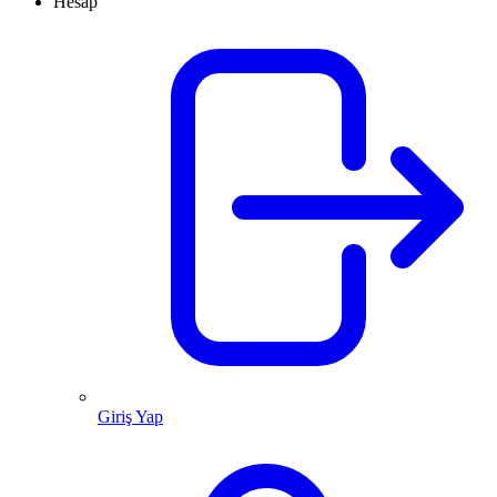
Hesap
Giriş Yap