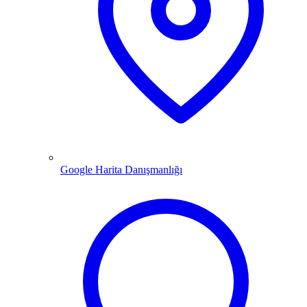
Google Harita Danışmanlığı