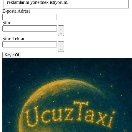
reklamlarını yönetmek istiyorum.
E-posta Adresi
Şifre
Şifre Tekrar