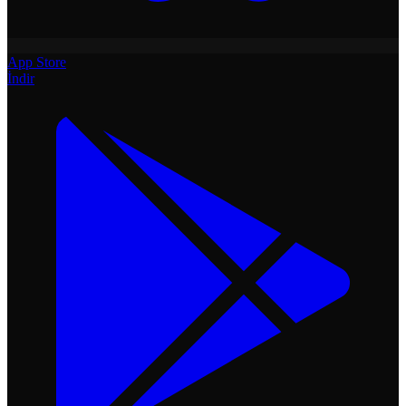
App Store
İndir