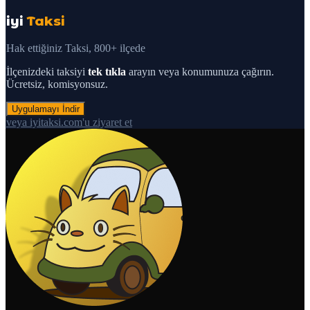
iyi
Taksi
Hak ettiğiniz Taksi, 800+ ilçede
İlçenizdeki taksiyi
tek tıkla
arayın veya konumunuza çağırın.
Ücretsiz, komisyonsuz.
Uygulamayı İndir
veya iyitaksi.com'u ziyaret et