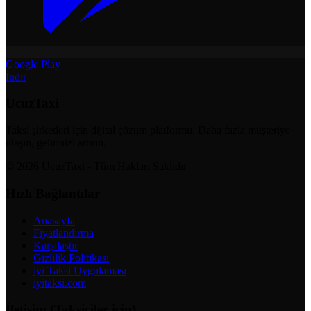
Google Play
İndir
UcuzTaxi
Taksi şirketleri için dijital çözüm platformu. Daha fazla müşteriye
ulaşın, gelirinizi artırın.
© 2026 UcuzTaxi - Tüm Hakları Saklıdır
Hızlı Bağlantılar
Anasayfa
Fiyatlandırma
Karşılaştır
Gizlilik Politikası
iyi Taksi Uygulaması
iyitaksi.com
İletişim (Taksiciler için)