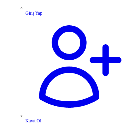
Giriş Yap
Kayıt Ol