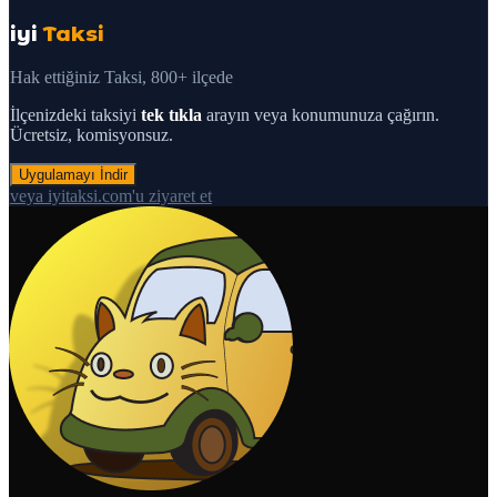
iyi
Taksi
Hak ettiğiniz Taksi, 800+ ilçede
İlçenizdeki taksiyi
tek tıkla
arayın veya konumunuza çağırın.
Ücretsiz, komisyonsuz.
Uygulamayı İndir
veya iyitaksi.com'u ziyaret et