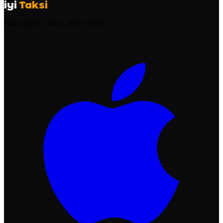
iyi
Taksi
Hak ettiğiniz Taksi, 800+ ilçede