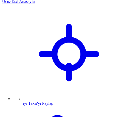
UcuzTaxi Anasayfa
iyi Taksi'yi Paylaş