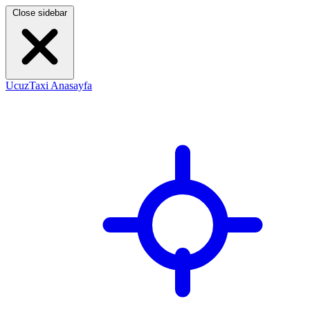
Close sidebar
UcuzTaxi Anasayfa