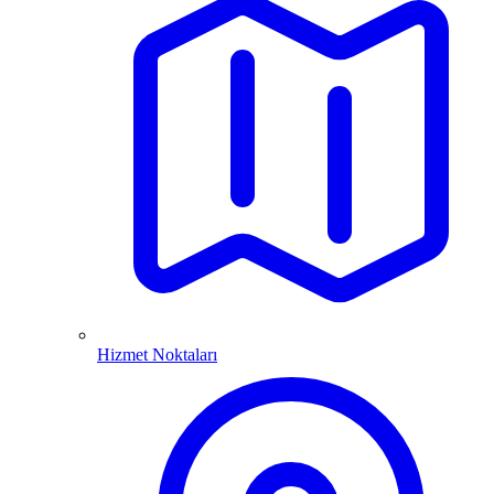
Hizmet Noktaları