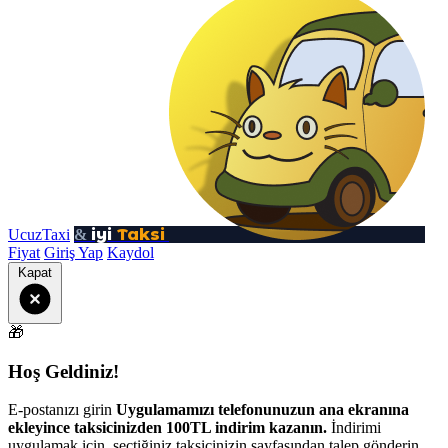
iyi
Taksi
UcuzTaxi
&
Fiyat
Giriş Yap
Kaydol
Kapat
🎁
Hoş Geldiniz!
E-postanızı girin
Uygulamamızı telefonunuzun ana ekranına
ekleyince taksicinizden 100TL indirim kazanın.
İndirimi
uygulamak için, seçtiğiniz taksicinizin sayfasından talep gönderin.