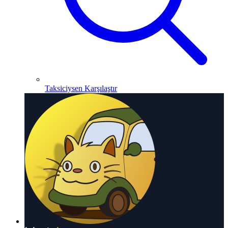
Taksiciysen Karşılaştır