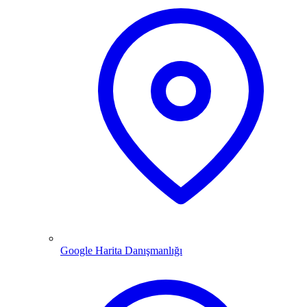
Google Harita Danışmanlığı