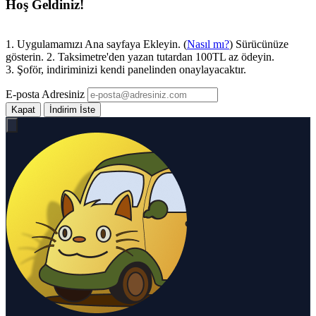
Hoş Geldiniz!
1. Uygulamamızı Ana sayfaya Ekleyin. (
Nasıl mı?
) Sürücünüze
gösterin. 2. Taksimetre'den yazan tutardan 100TL az ödeyin.
3. Şoför, indiriminizi kendi panelinden onaylayacaktır.
E-posta Adresiniz
Kapat
İndirim İste