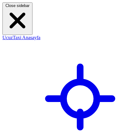
Close sidebar
UcuzTaxi Anasayfa