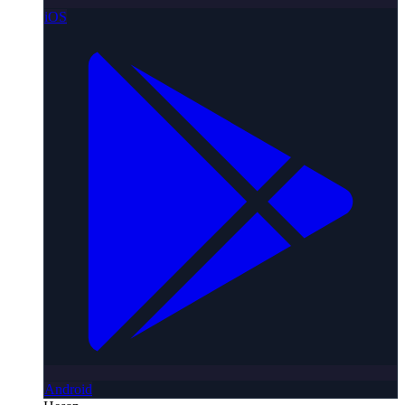
iOS
Android