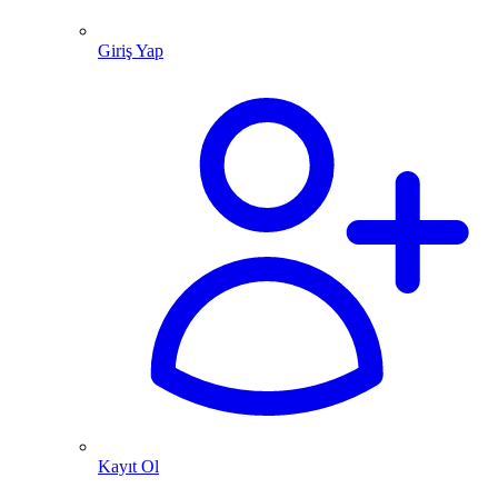
Giriş Yap
Kayıt Ol