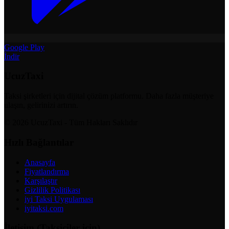
Google Play
İndir
UcuzTaxi
Taksi şirketleri için dijital çözüm platformu. Daha fazla müşteriye
ulaşın, gelirinizi artırın.
© 2026 UcuzTaxi - Tüm Hakları Saklıdır
Hızlı Bağlantılar
Anasayfa
Fiyatlandırma
Karşılaştır
Gizlilik Politikası
iyi Taksi Uygulaması
iyitaksi.com
İletişim (Taksiciler için)