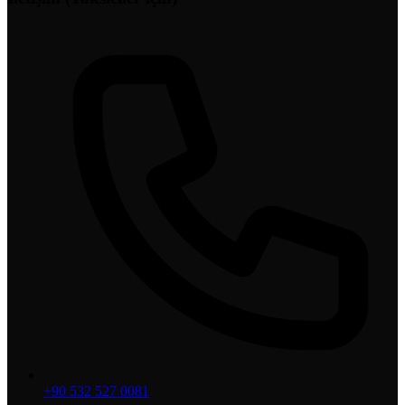
+90 532 527 0081