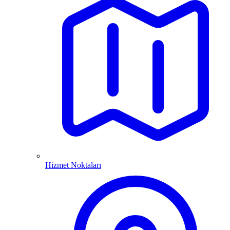
Hizmet Noktaları