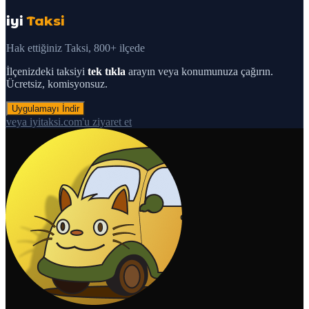
iyi
Taksi
Hak ettiğiniz Taksi, 800+ ilçede
İlçenizdeki taksiyi
tek tıkla
arayın veya konumunuza çağırın.
Ücretsiz, komisyonsuz.
Uygulamayı İndir
veya iyitaksi.com'u ziyaret et