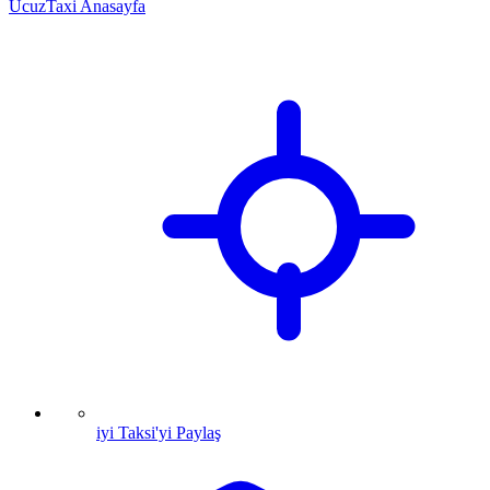
UcuzTaxi Anasayfa
iyi Taksi'yi Paylaş