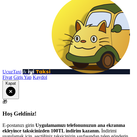
iyi
Taksi
UcuzTaxi
&
Fiyat
Giriş Yap
Kaydol
Kapat
🎁
Hoş Geldiniz!
E-postanızı girin
Uygulamamızı telefonunuzun ana ekranına
ekleyince taksicinizden 100TL indirim kazanın.
İndirimi
uygulamak için, seçtiğiniz taksicinizin sayfasından talep gönderin.