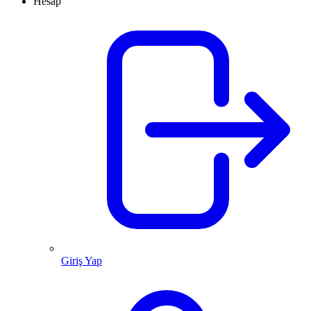
Hesap
Giriş Yap