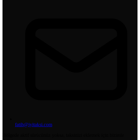
fatih@iyitaksi.com
Bölgede aktif sürücünüz yoksa, taksinizi eklemek için bizimle