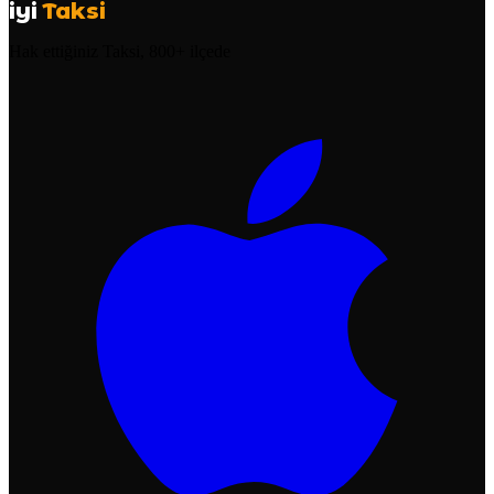
iyi
Taksi
Hak ettiğiniz Taksi, 800+ ilçede