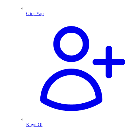
Giriş Yap
Kayıt Ol