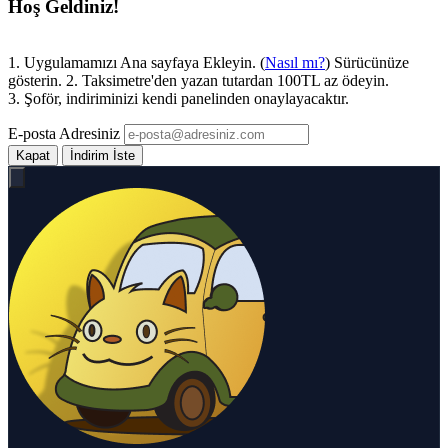
Hoş Geldiniz!
1. Uygulamamızı Ana sayfaya Ekleyin. (
Nasıl mı?
) Sürücünüze
gösterin. 2. Taksimetre'den yazan tutardan 100TL az ödeyin.
3. Şoför, indiriminizi kendi panelinden onaylayacaktır.
E-posta Adresiniz
Kapat
İndirim İste