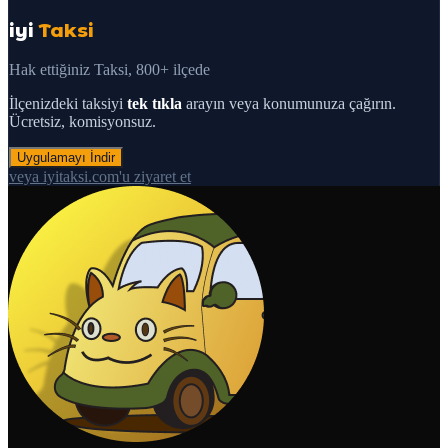
iyi
Taksi
Hak ettiğiniz Taksi, 800+ ilçede
İlçenizdeki taksiyi
tek tıkla
arayın veya konumunuza çağırın.
Ücretsiz, komisyonsuz.
Uygulamayı İndir
veya iyitaksi.com'u ziyaret et