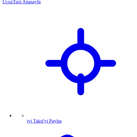
UcuzTaxi Anasayfa
iyi Taksi'yi Paylaş