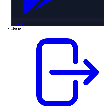
Android
Hesap