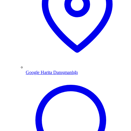
Google Harita Danışmanlığı