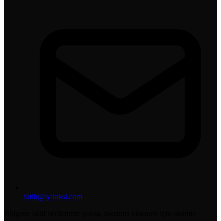
fatih@iyitaksi.com
Bölgede aktif sürücünüz yoksa, taksinizi eklemek için bizimle