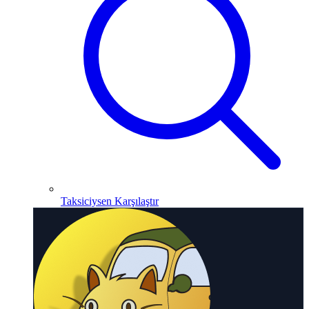
Taksiciysen Karşılaştır