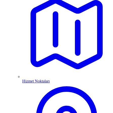
Hizmet Noktaları