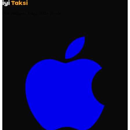
iyi
Taksi
Hak ettiğiniz Taksi, 800+ ilçede