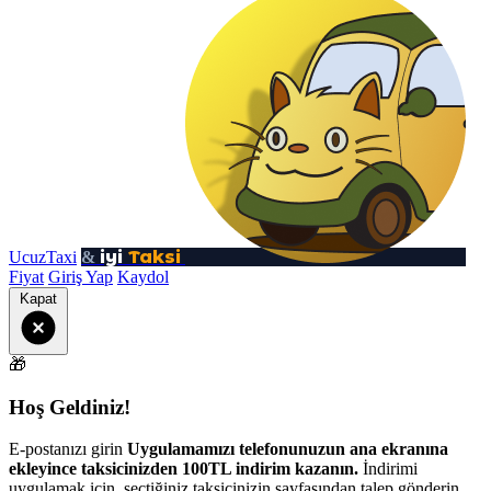
iyi
Taksi
UcuzTaxi
&
Fiyat
Giriş Yap
Kaydol
Kapat
🎁
Hoş Geldiniz!
E-postanızı girin
Uygulamamızı telefonunuzun ana ekranına
ekleyince taksicinizden 100TL indirim kazanın.
İndirimi
uygulamak için, seçtiğiniz taksicinizin sayfasından talep gönderin.