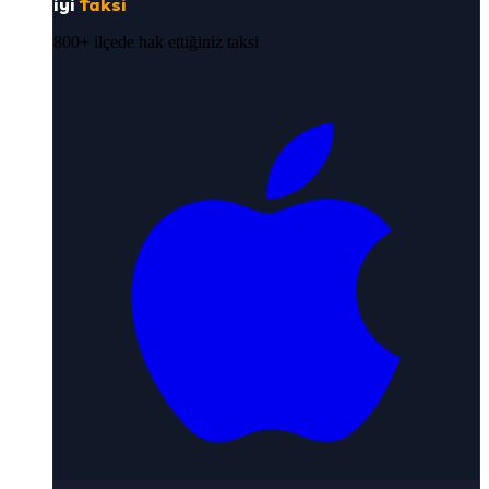
iyi
Taksi
800+ ilçede hak ettiğiniz taksi