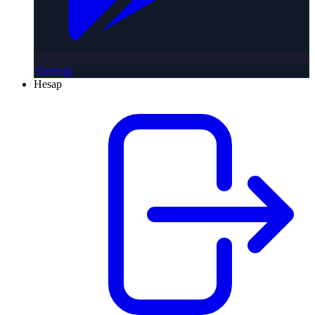
Android
Hesap