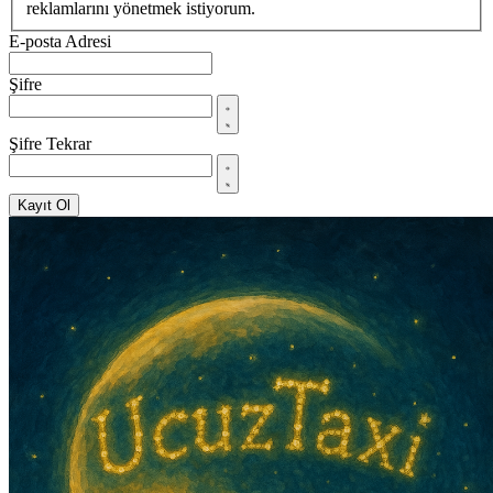
reklamlarını yönetmek istiyorum.
E-posta Adresi
Şifre
Şifre Tekrar