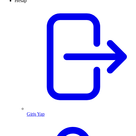
Hesap
Giriş Yap