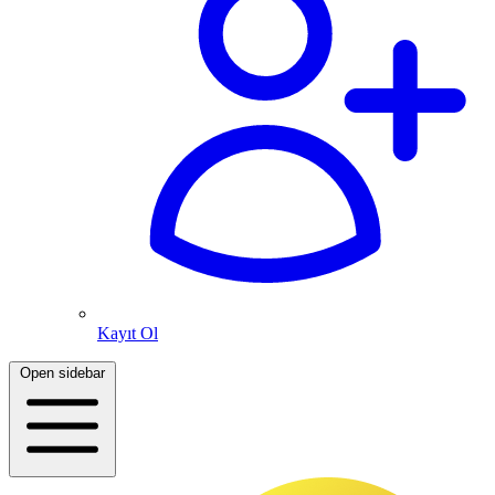
Kayıt Ol
Open sidebar