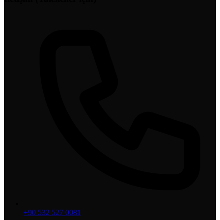
+90 532 527 0081