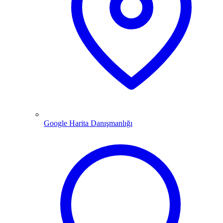
Google Harita Danışmanlığı