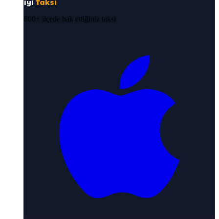
iyi
Taksi
800+ ilçede hak ettiğiniz taksi