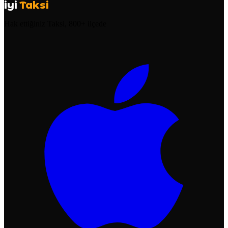
iyi
Taksi
Hak ettiğiniz Taksi, 800+ ilçede