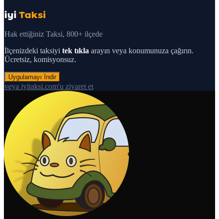
iyi
Taksi
Hak ettiğiniz Taksi, 800+ ilçede
İlçenizdeki taksiyi
tek tıkla
arayın veya konumunuza çağırın.
Ücretsiz, komisyonsuz.
Uygulamayı İndir
veya iyitaksi.com'u ziyaret et