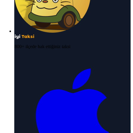
iyi
Taksi
800+ ilçede hak ettiğiniz taksi