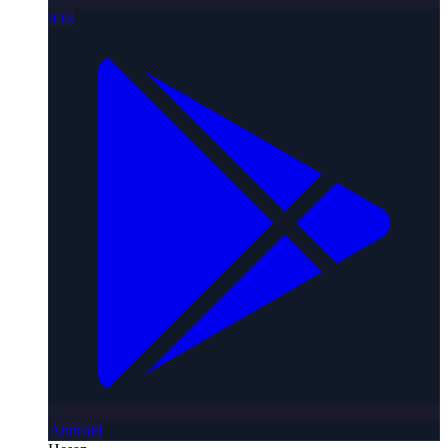
iOS
Android