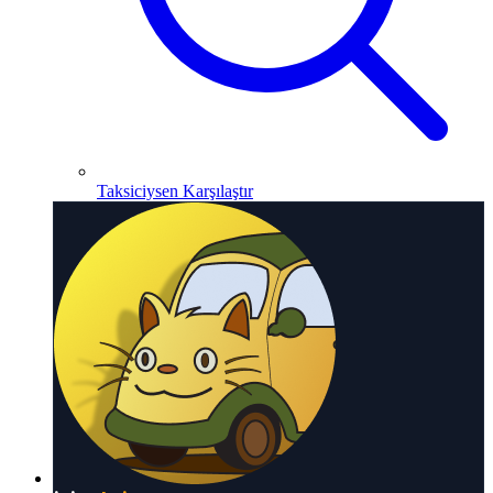
Taksiciysen Karşılaştır