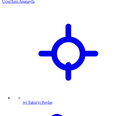
UcuzTaxi Anasayfa
iyi Taksi'yi Paylaş