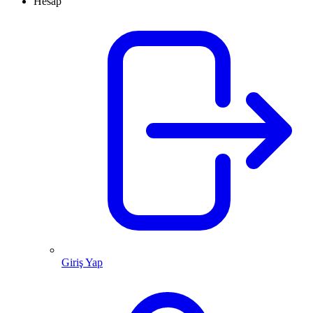
Hesap
Giriş Yap