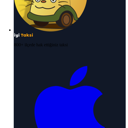
iyi
Taksi
800+ ilçede hak ettiğiniz taksi