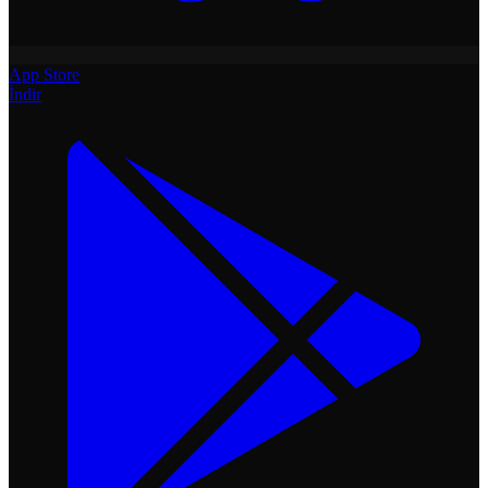
App Store
İndir