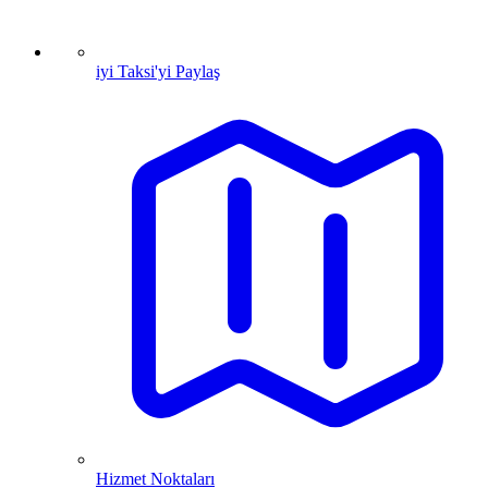
iyi Taksi'yi Paylaş
Hizmet Noktaları