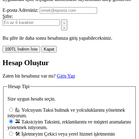
E-posta Adresiniz:
Şifre:
Bu şifre ile daha sonra hesabınıza giriş yapabileceksiniz.
100TL İndirim İste
Kapat
Hesap Oluştur
Zaten bir hesabınız var mı?
Giriş Yap
Hesap Tipi
Size uygun hesabı seçin.
🙋
Yolcuyum
Taksi bulmak ve yolculuklarımı yönetmek
istiyorum.
🚕
Taksiciyim
Taksimi, reklamlarımı ve müşteri aramalarını
yönetmek istiyorum.
🛠️
İşletmeyim
Çekici veya yerel hizmet işletmemin