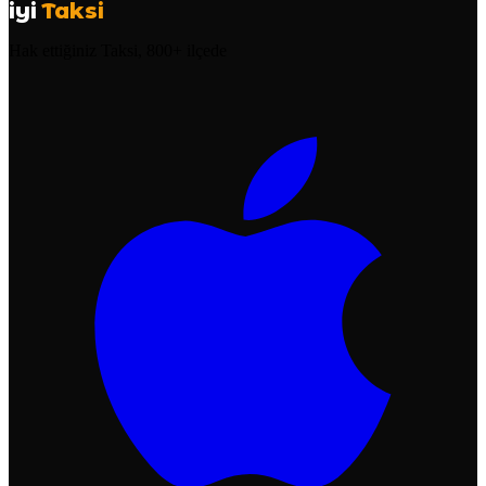
iyi
Taksi
Hak ettiğiniz Taksi, 800+ ilçede