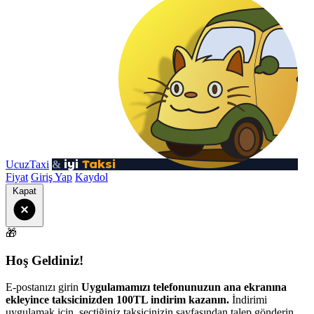
iyi
Taksi
UcuzTaxi
&
Fiyat
Giriş Yap
Kaydol
Kapat
🎁
Hoş Geldiniz!
E-postanızı girin
Uygulamamızı telefonunuzun ana ekranına
ekleyince taksicinizden 100TL indirim kazanın.
İndirimi
uygulamak için, seçtiğiniz taksicinizin sayfasından talep gönderin.