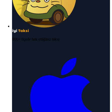
iyi
Taksi
800+ ilçede hak ettiğiniz taksi