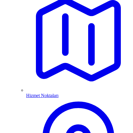
Hizmet Noktaları