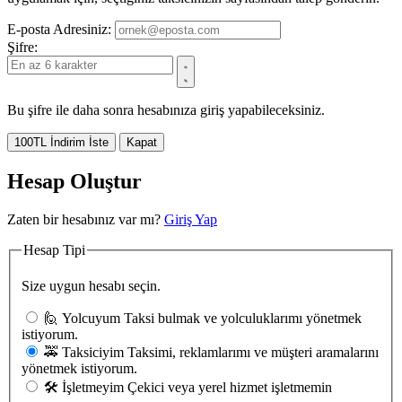
E-posta Adresiniz:
Şifre:
Bu şifre ile daha sonra hesabınıza giriş yapabileceksiniz.
100TL İndirim İste
Kapat
Hesap Oluştur
Zaten bir hesabınız var mı?
Giriş Yap
Hesap Tipi
Size uygun hesabı seçin.
🙋
Yolcuyum
Taksi bulmak ve yolculuklarımı yönetmek
istiyorum.
🚕
Taksiciyim
Taksimi, reklamlarımı ve müşteri aramalarını
yönetmek istiyorum.
🛠️
İşletmeyim
Çekici veya yerel hizmet işletmemin