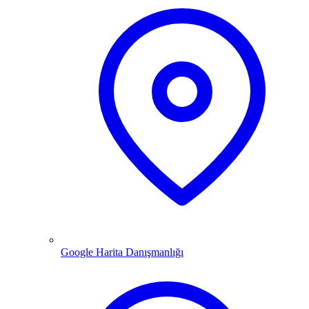
Google Harita Danışmanlığı