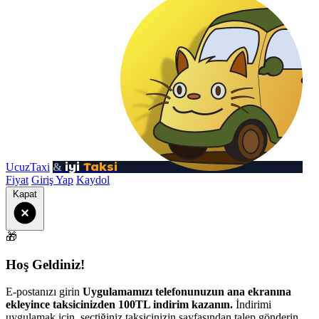
iyi
Taksi
UcuzTaxi
&
Fiyat
Giriş Yap
Kaydol
Kapat
🎁
Hoş Geldiniz!
E-postanızı girin
Uygulamamızı telefonunuzun ana ekranına
ekleyince taksicinizden 100TL indirim kazanın.
İndirimi
uygulamak için, seçtiğiniz taksicinizin sayfasından talep gönderin.