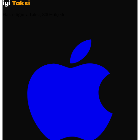
iyi
Taksi
Hak ettiğiniz Taksi, 800+ ilçede