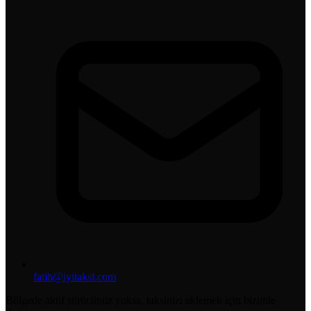
fatih@iyitaksi.com
Bölgede aktif sürücünüz yoksa, taksinizi eklemek için bizimle