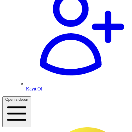
Kayıt Ol
Open sidebar