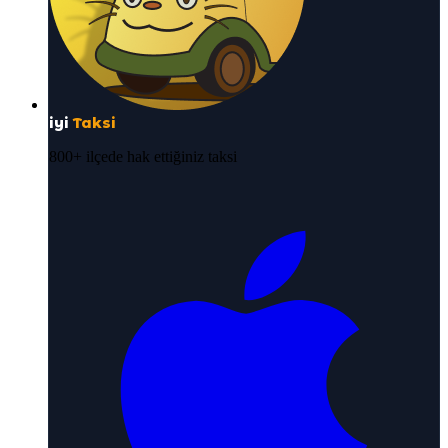
iyi
Taksi
800+ ilçede hak ettiğiniz taksi