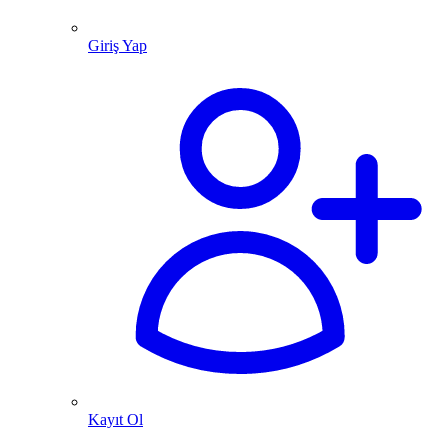
Giriş Yap
Kayıt Ol