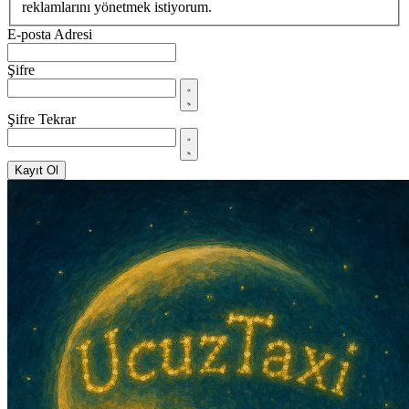
reklamlarını yönetmek istiyorum.
E-posta Adresi
Şifre
Şifre Tekrar