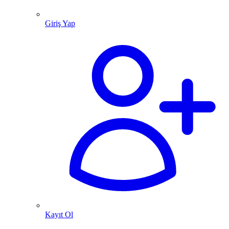
Giriş Yap
Kayıt Ol