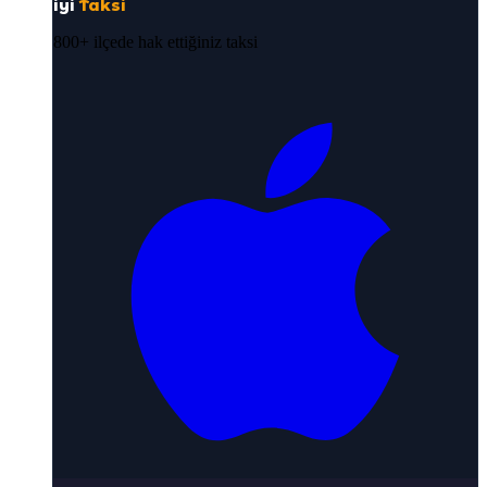
iyi
Taksi
800+ ilçede hak ettiğiniz taksi