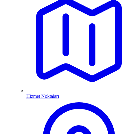
Hizmet Noktaları