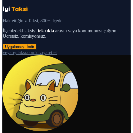
iyi
Taksi
Hak ettiğiniz Taksi, 800+ ilçede
İlçenizdeki taksiyi
tek tıkla
arayın veya konumunuza çağırın.
Ücretsiz, komisyonsuz.
Uygulamayı İndir
veya iyitaksi.com'u ziyaret et