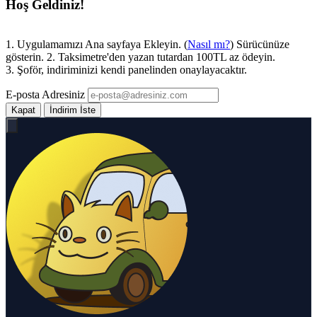
Hoş Geldiniz!
1. Uygulamamızı Ana sayfaya Ekleyin. (
Nasıl mı?
) Sürücünüze
gösterin. 2. Taksimetre'den yazan tutardan 100TL az ödeyin.
3. Şoför, indiriminizi kendi panelinden onaylayacaktır.
E-posta Adresiniz
Kapat
İndirim İste