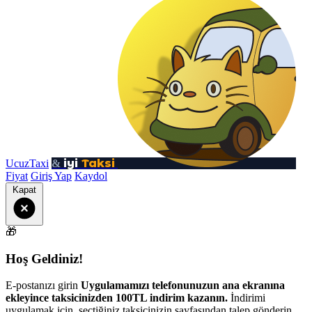
iyi
Taksi
UcuzTaxi
&
Fiyat
Giriş Yap
Kaydol
Kapat
🎁
Hoş Geldiniz!
E-postanızı girin
Uygulamamızı telefonunuzun ana ekranına
ekleyince taksicinizden 100TL indirim kazanın.
İndirimi
uygulamak için, seçtiğiniz taksicinizin sayfasından talep gönderin.