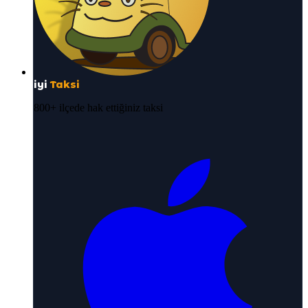
iyi
Taksi
800+ ilçede hak ettiğiniz taksi