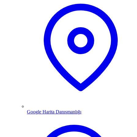
Google Harita Danışmanlığı