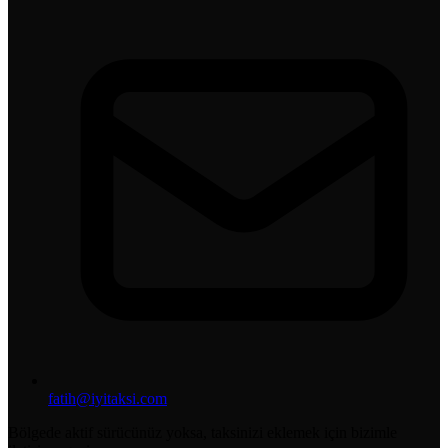
fatih@iyitaksi.com
Bölgede aktif sürücünüz yoksa, taksinizi eklemek için bizimle