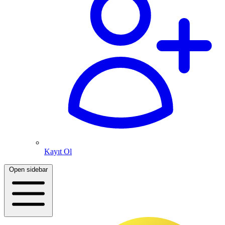
Kayıt Ol
Open sidebar