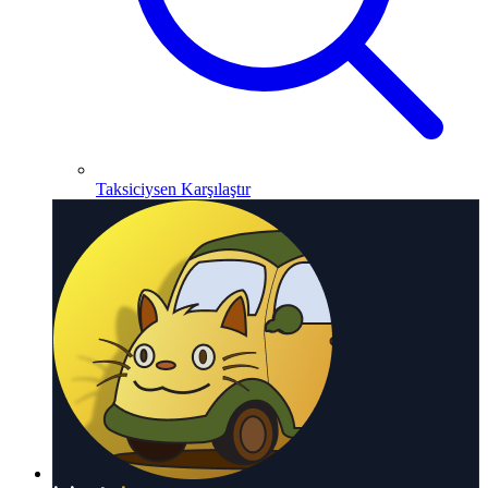
Taksiciysen Karşılaştır