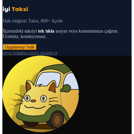
iyi
Taksi
Hak ettiğiniz Taksi, 800+ ilçede
İlçenizdeki taksiyi
tek tıkla
arayın veya konumunuza çağırın.
Ücretsiz, komisyonsuz.
Uygulamayı İndir
veya iyitaksi.com'u ziyaret et