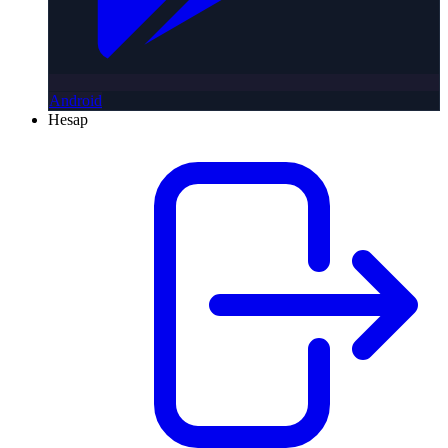
Android
Hesap