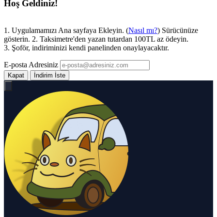
Hoş Geldiniz!
1. Uygulamamızı Ana sayfaya Ekleyin. (
Nasıl mı?
) Sürücünüze
gösterin. 2. Taksimetre'den yazan tutardan 100TL az ödeyin.
3. Şoför, indiriminizi kendi panelinden onaylayacaktır.
E-posta Adresiniz
Kapat
İndirim İste