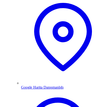
Google Harita Danışmanlığı