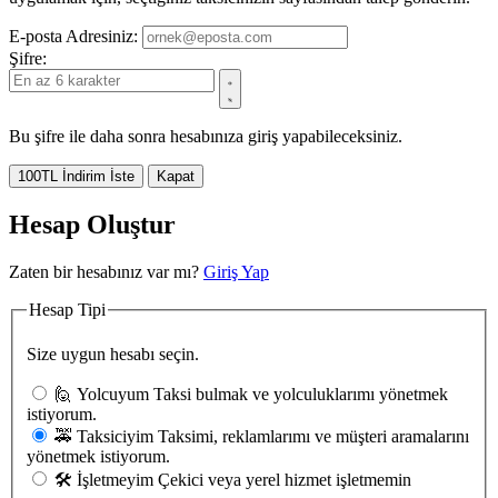
E-posta Adresiniz:
Şifre:
Bu şifre ile daha sonra hesabınıza giriş yapabileceksiniz.
100TL İndirim İste
Kapat
Hesap Oluştur
Zaten bir hesabınız var mı?
Giriş Yap
Hesap Tipi
Size uygun hesabı seçin.
🙋
Yolcuyum
Taksi bulmak ve yolculuklarımı yönetmek
istiyorum.
🚕
Taksiciyim
Taksimi, reklamlarımı ve müşteri aramalarını
yönetmek istiyorum.
🛠️
İşletmeyim
Çekici veya yerel hizmet işletmemin