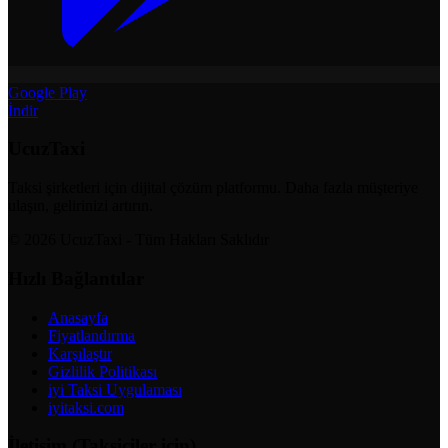
Google Play
İndir
UcuzTaxi
Taksi şirketleri için dijital çözüm platformu. Daha fazla müşteriye
ulaşın, gelirinizi artırın.
© 2026 UcuzTaxi - Tüm Hakları Saklıdır
Hızlı Bağlantılar
Anasayfa
Fiyatlandırma
Karşılaştır
Gizlilik Politikası
iyi Taksi Uygulaması
iyitaksi.com
İletişim (Taksiciler için)