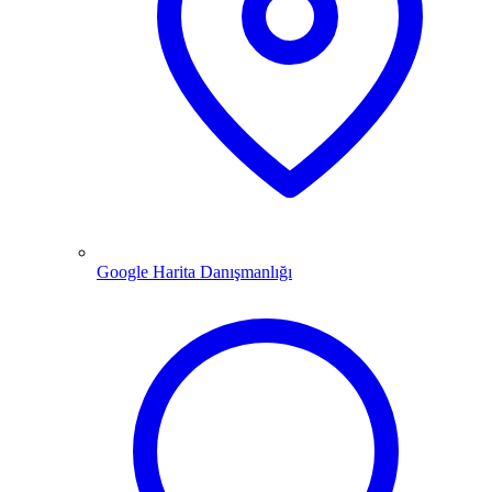
Google Harita Danışmanlığı