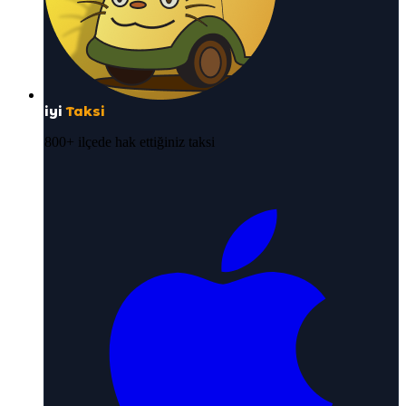
iyi
Taksi
800+ ilçede hak ettiğiniz taksi