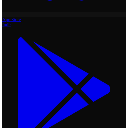
App Store
İndir