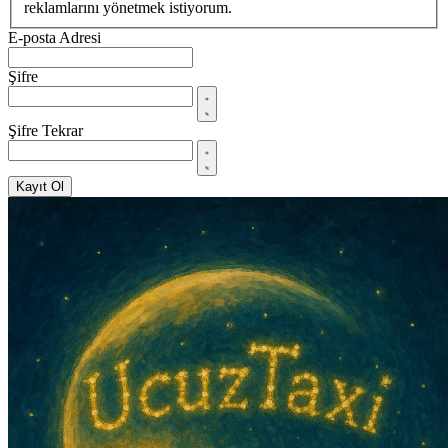
reklamlarını yönetmek istiyorum.
E-posta Adresi
Şifre
Şifre Tekrar