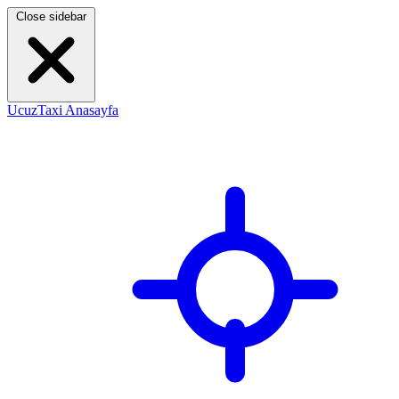
Close sidebar
UcuzTaxi Anasayfa