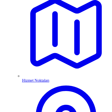
Hizmet Noktaları