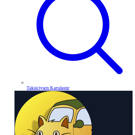
Taksiciysen Karşılaştır