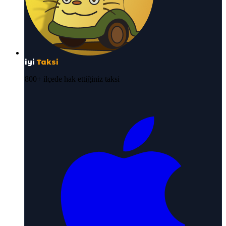
iyi
Taksi
800+ ilçede hak ettiğiniz taksi