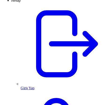
Hesap
Giriş Yap