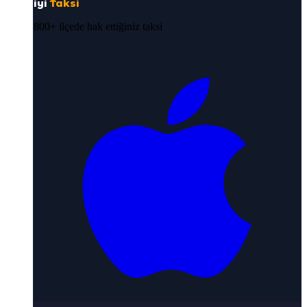
iyi
Taksi
800+ ilçede hak ettiğiniz taksi