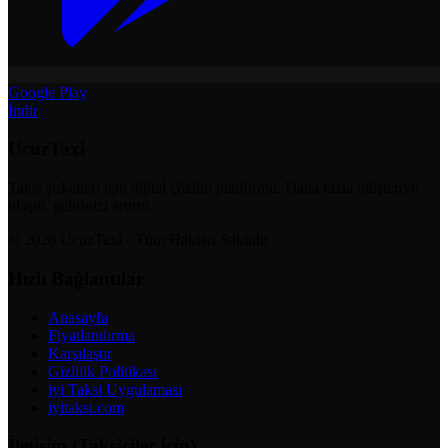
Google Play
İndir
UcuzTaxi
Taksi şirketleri için dijital çözüm platformu. Daha fazla müşteriye
ulaşın, gelirinizi artırın.
© 2026 UcuzTaxi - Tüm Hakları Saklıdır
Hızlı Bağlantılar
Anasayfa
Fiyatlandırma
Karşılaştır
Gizlilik Politikası
iyi Taksi Uygulaması
iyitaksi.com
İletişim (Taksiciler için)