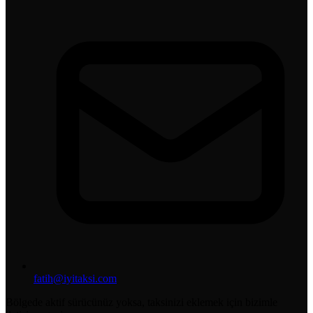
fatih@iyitaksi.com
Bölgede aktif sürücünüz yoksa, taksinizi eklemek için bizimle