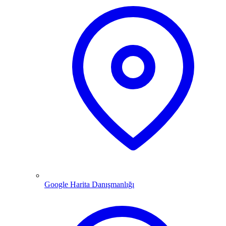
Google Harita Danışmanlığı