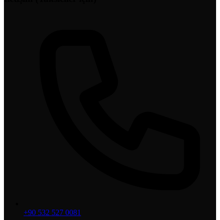
+90 532 527 0081