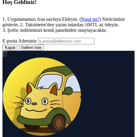
Hoş Geldiniz!
1. Uygulamamızı Ana sayfaya Ekleyin. (
Nasıl mı?
) Sürücünüze
gösterin. 2. Taksimetre'den yazan tutardan 100TL az ödeyin.
3. Şoför, indiriminizi kendi panelinden onaylayacaktır.
E-posta Adresiniz
Kapat
İndirim İste