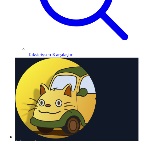
Taksiciysen Karşılaştır