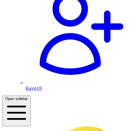
Kayıt Ol
Open sidebar