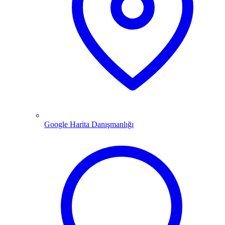
Google Harita Danışmanlığı