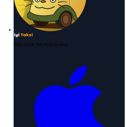
iyi
Taksi
800+ ilçede hak ettiğiniz taksi