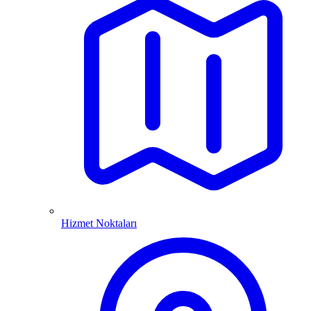
Hizmet Noktaları