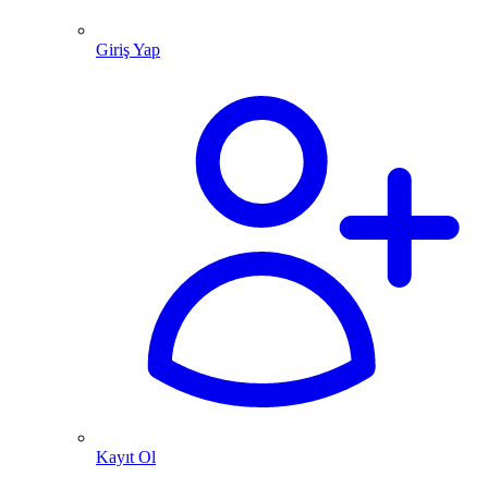
Giriş Yap
Kayıt Ol