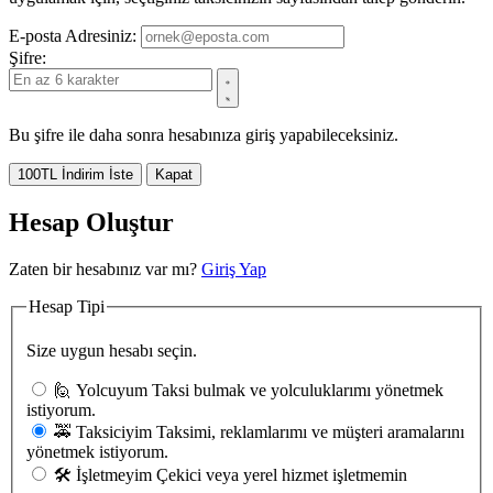
E-posta Adresiniz:
Şifre:
Bu şifre ile daha sonra hesabınıza giriş yapabileceksiniz.
100TL İndirim İste
Kapat
Hesap Oluştur
Zaten bir hesabınız var mı?
Giriş Yap
Hesap Tipi
Size uygun hesabı seçin.
🙋
Yolcuyum
Taksi bulmak ve yolculuklarımı yönetmek
istiyorum.
🚕
Taksiciyim
Taksimi, reklamlarımı ve müşteri aramalarını
yönetmek istiyorum.
🛠️
İşletmeyim
Çekici veya yerel hizmet işletmemin