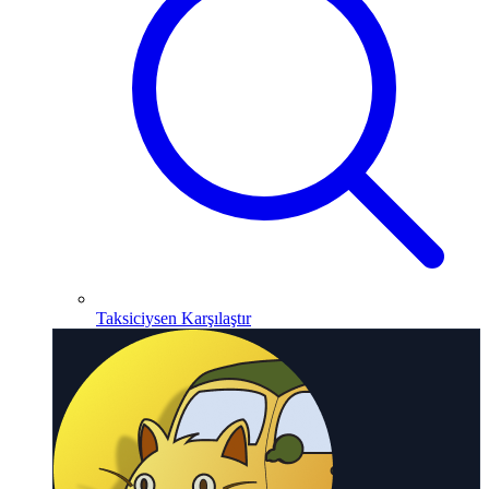
Taksiciysen Karşılaştır