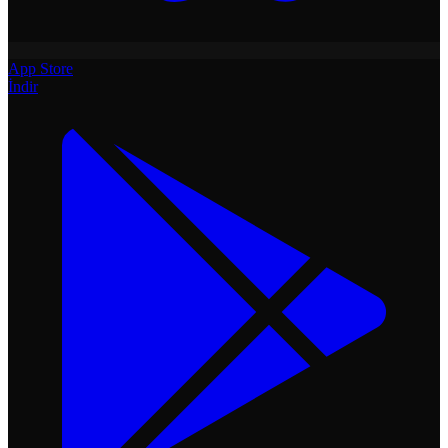
App Store
İndir