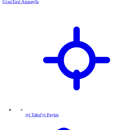
UcuzTaxi Anasayfa
iyi Taksi'yi Paylaş