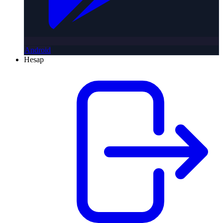
Android
Hesap