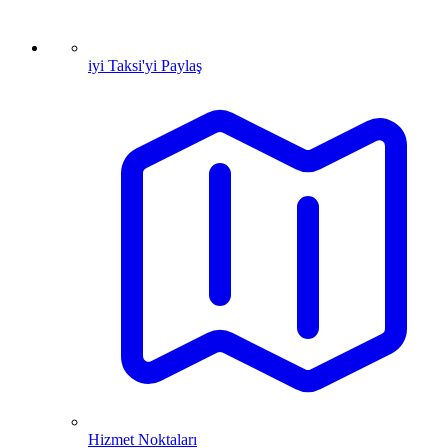
iyi Taksi'yi Paylaş
Hizmet Noktaları