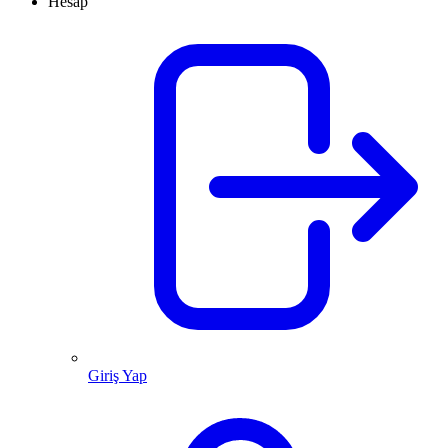
Hesap
Giriş Yap