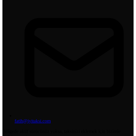
fatih@iyitaksi.com
Bölgede aktif sürücünüz yoksa, taksinizi eklemek için bizimle