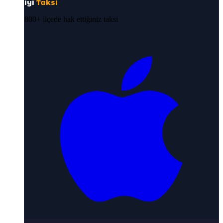
iyi
Taksi
800+ ilçede hak ettiğiniz taksi