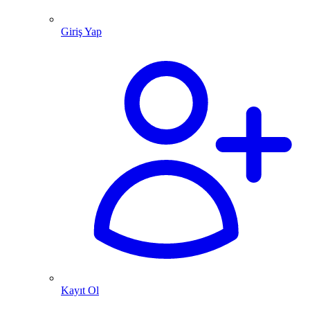
Giriş Yap
Kayıt Ol