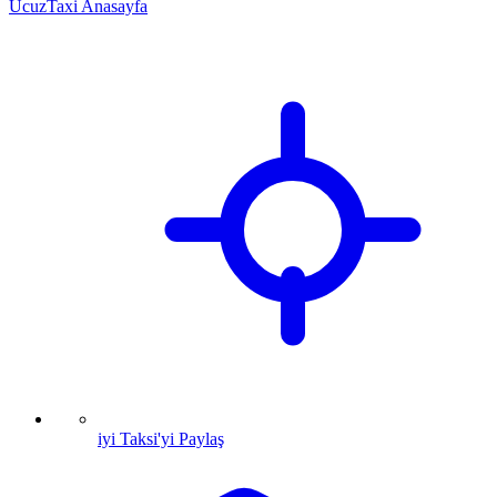
UcuzTaxi Anasayfa
iyi Taksi'yi Paylaş