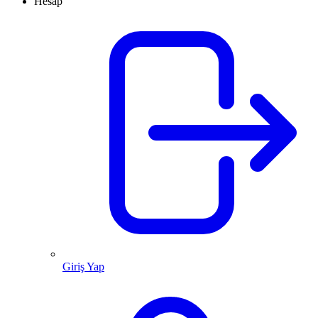
Hesap
Giriş Yap