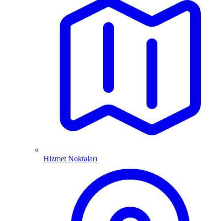
Hizmet Noktaları