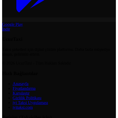
Google Play
İndir
UcuzTaxi
Taksi şirketleri için dijital çözüm platformu. Daha fazla müşteriye
ulaşın, gelirinizi artırın.
© 2026 UcuzTaxi - Tüm Hakları Saklıdır
Hızlı Bağlantılar
Anasayfa
Fiyatlandırma
Karşılaştır
Gizlilik Politikası
iyi Taksi Uygulaması
iyitaksi.com
İletişim (Taksiciler için)