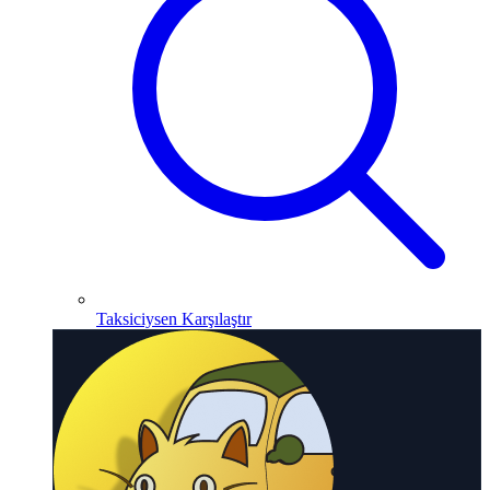
Taksiciysen Karşılaştır