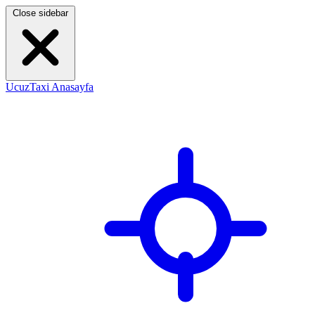
Close sidebar
UcuzTaxi Anasayfa