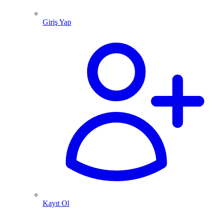
Giriş Yap
Kayıt Ol