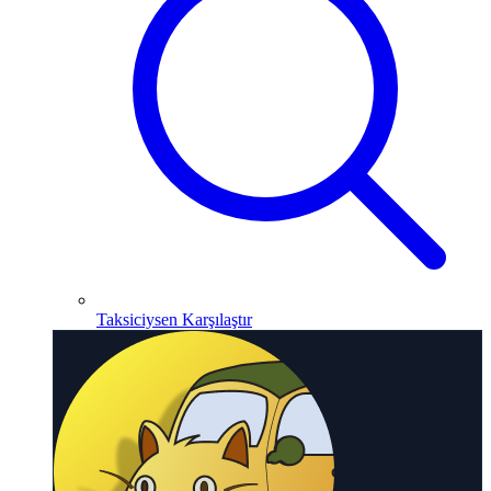
Taksiciysen Karşılaştır