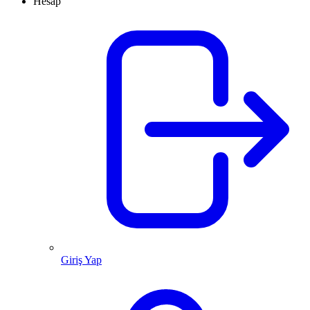
Hesap
Giriş Yap