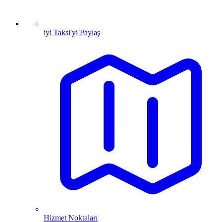
iyi Taksi'yi Paylaş
Hizmet Noktaları