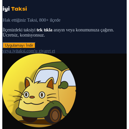
iyi
Taksi
Hak ettiğiniz Taksi, 800+ ilçede
İlçenizdeki taksiyi
tek tıkla
arayın veya konumunuza çağırın.
Ücretsiz, komisyonsuz.
Uygulamayı İndir
veya iyitaksi.com'u ziyaret et