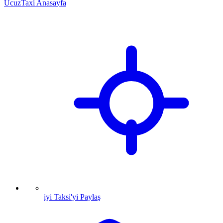
UcuzTaxi Anasayfa
iyi Taksi'yi Paylaş