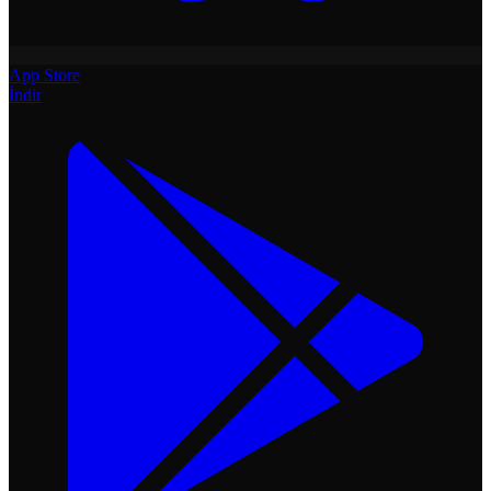
App Store
İndir