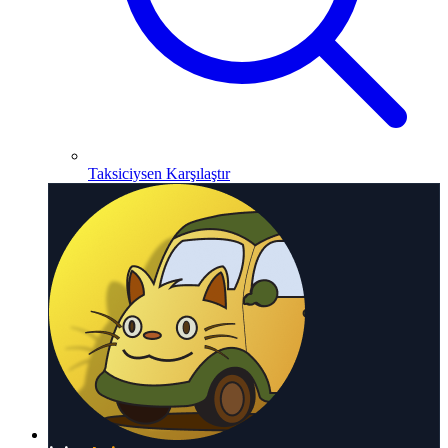
Taksiciysen Karşılaştır