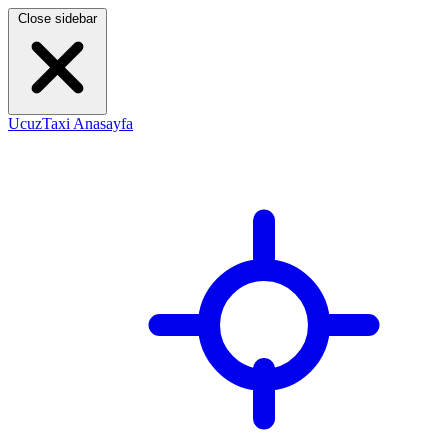
Close sidebar
UcuzTaxi Anasayfa