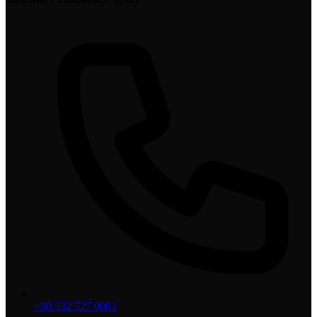
+90 532 527 0081