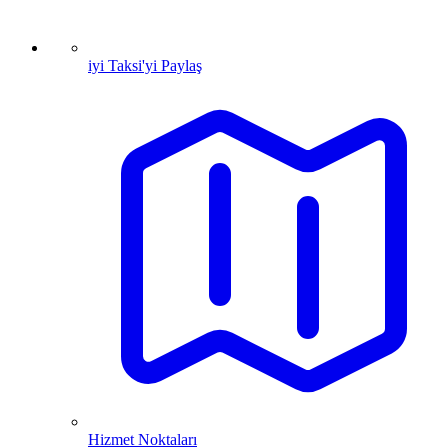
iyi Taksi'yi Paylaş
Hizmet Noktaları