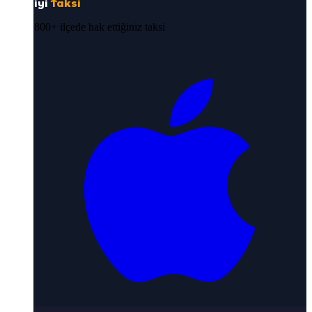
iyi
Taksi
800+ ilçede hak ettiğiniz taksi