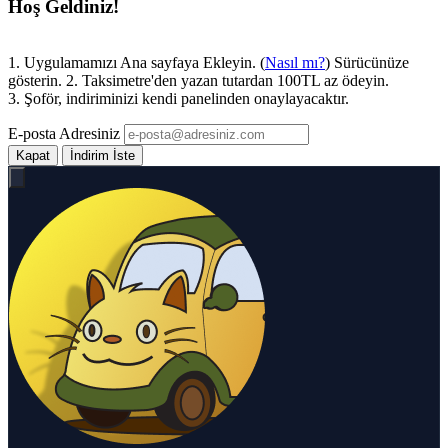
Hoş Geldiniz!
1. Uygulamamızı Ana sayfaya Ekleyin. (
Nasıl mı?
) Sürücünüze
gösterin. 2. Taksimetre'den yazan tutardan 100TL az ödeyin.
3. Şoför, indiriminizi kendi panelinden onaylayacaktır.
E-posta Adresiniz
Kapat
İndirim İste