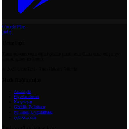
Google Play
İndir
UcuzTaxi
Taksi şirketleri için dijital çözüm platformu. Daha fazla müşteriye
ulaşın, gelirinizi artırın.
© 2026 UcuzTaxi - Tüm Hakları Saklıdır
Hızlı Bağlantılar
Anasayfa
Fiyatlandırma
Karşılaştır
Gizlilik Politikası
iyi Taksi Uygulaması
iyitaksi.com
İletişim (Taksiciler için)