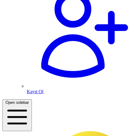
Kayıt Ol
Open sidebar