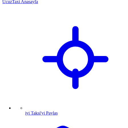
UcuzTaxi Anasayfa
iyi Taksi'yi Paylaş