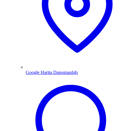
Google Harita Danışmanlığı