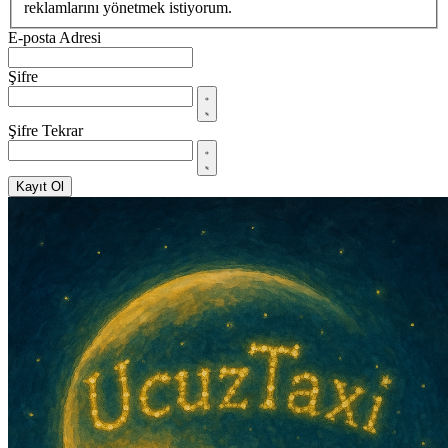
reklamlarını yönetmek istiyorum.
E-posta Adresi
Şifre
Şifre Tekrar