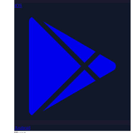
iOS
Android