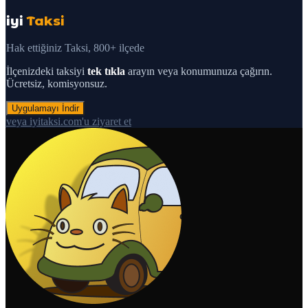
iyi
Taksi
Hak ettiğiniz Taksi, 800+ ilçede
İlçenizdeki taksiyi
tek tıkla
arayın veya konumunuza çağırın.
Ücretsiz, komisyonsuz.
Uygulamayı İndir
veya iyitaksi.com'u ziyaret et