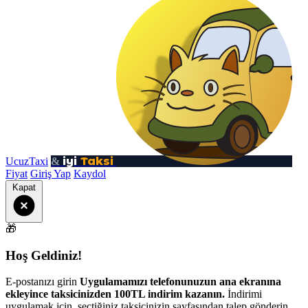
iyi
Taksi
UcuzTaxi
&
Fiyat
Giriş Yap
Kaydol
Kapat
🎁
Hoş Geldiniz!
E-postanızı girin
Uygulamamızı telefonunuzun ana ekranına
ekleyince taksicinizden 100TL indirim kazanın.
İndirimi
uygulamak için, seçtiğiniz taksicinizin sayfasından talep gönderin.