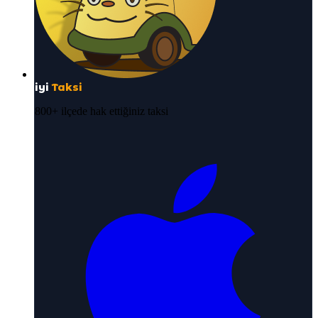
iyi
Taksi
800+ ilçede hak ettiğiniz taksi