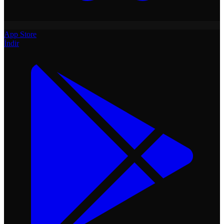
App Store
İndir