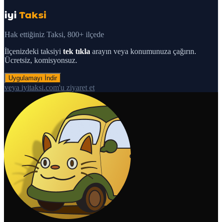
iyi
Taksi
Hak ettiğiniz Taksi, 800+ ilçede
İlçenizdeki taksiyi
tek tıkla
arayın veya konumunuza çağırın.
Ücretsiz, komisyonsuz.
Uygulamayı İndir
veya iyitaksi.com'u ziyaret et