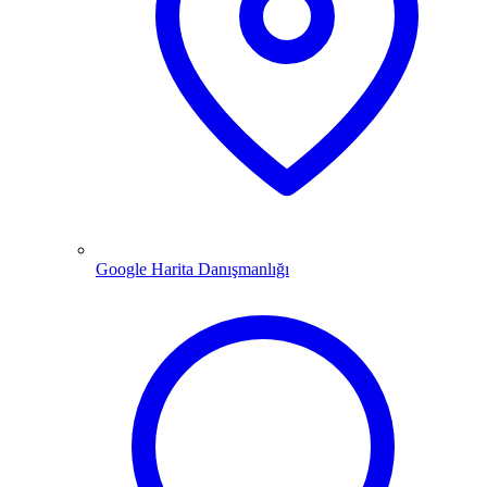
Google Harita Danışmanlığı