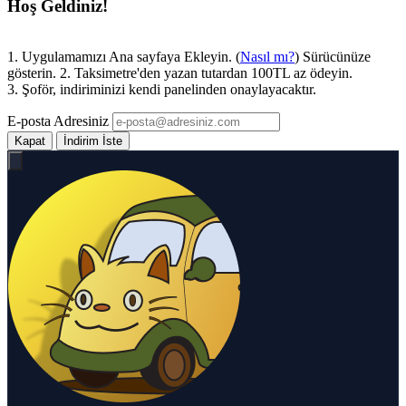
Hoş Geldiniz!
1. Uygulamamızı Ana sayfaya Ekleyin. (
Nasıl mı?
) Sürücünüze
gösterin. 2. Taksimetre'den yazan tutardan 100TL az ödeyin.
3. Şoför, indiriminizi kendi panelinden onaylayacaktır.
E-posta Adresiniz
Kapat
İndirim İste