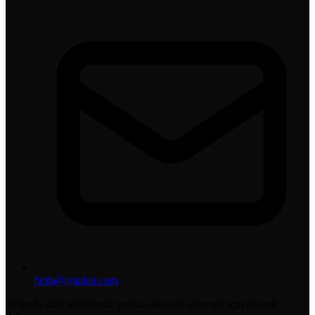
fatih@iyitaksi.com
Bölgede aktif sürücünüz yoksa, taksinizi eklemek için bizimle