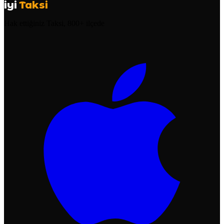
iyi
Taksi
Hak ettiğiniz Taksi, 800+ ilçede