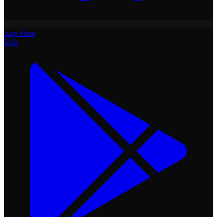
App Store
İndir