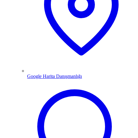
Google Harita Danışmanlığı