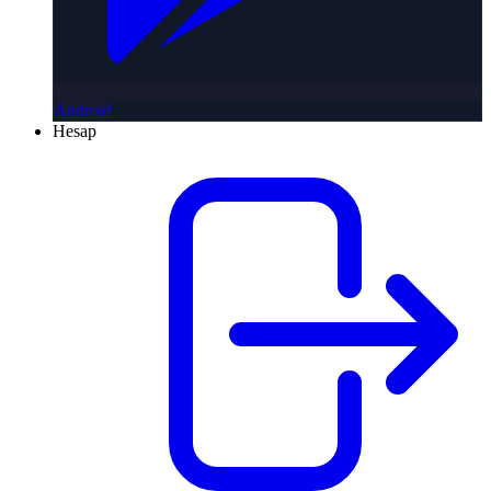
Android
Hesap