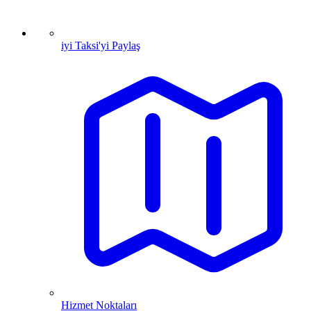
iyi Taksi'yi Paylaş
Hizmet Noktaları