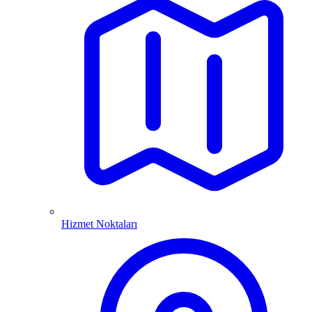
Hizmet Noktaları