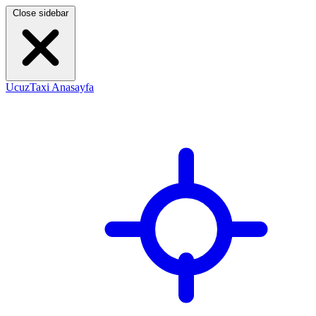
Close sidebar
UcuzTaxi Anasayfa