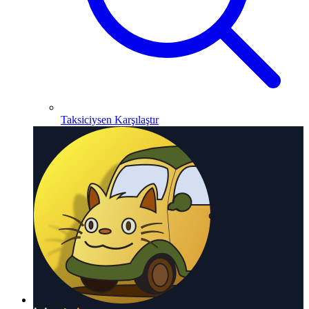
Taksiciysen Karşılaştır