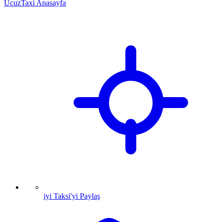
UcuzTaxi Anasayfa
iyi Taksi'yi Paylaş