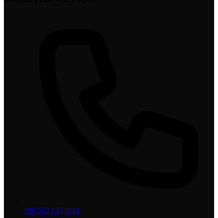
+90 532 527 0081