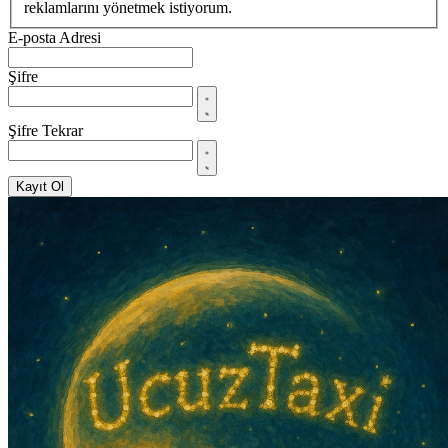
reklamlarını yönetmek istiyorum.
E-posta Adresi
Şifre
Şifre Tekrar