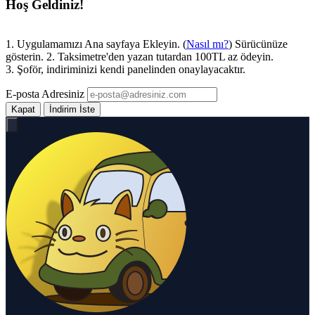
Hoş Geldiniz!
1. Uygulamamızı Ana sayfaya Ekleyin. (
Nasıl mı?
) Sürücünüze
gösterin. 2. Taksimetre'den yazan tutardan 100TL az ödeyin.
3. Şoför, indiriminizi kendi panelinden onaylayacaktır.
E-posta Adresiniz
Kapat
İndirim İste