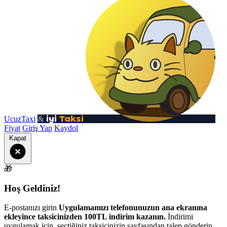
iyi
Taksi
UcuzTaxi
&
Fiyat
Giriş Yap
Kaydol
Kapat
🎁
Hoş Geldiniz!
E-postanızı girin
Uygulamamızı telefonunuzun ana ekranına
ekleyince taksicinizden 100TL indirim kazanın.
İndirimi
uygulamak için, seçtiğiniz taksicinizin sayfasından talep gönderin.