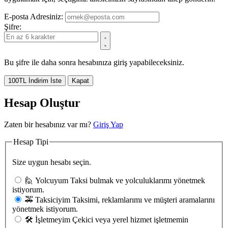
E-posta Adresiniz:
Şifre:
Bu şifre ile daha sonra hesabınıza giriş yapabileceksiniz.
100TL İndirim İste
Kapat
Hesap Oluştur
Zaten bir hesabınız var mı?
Giriş Yap
Hesap Tipi
Size uygun hesabı seçin.
🙋
Yolcuyum
Taksi bulmak ve yolculuklarımı yönetmek
istiyorum.
🚕
Taksiciyim
Taksimi, reklamlarımı ve müşteri aramalarını
yönetmek istiyorum.
🛠️
İşletmeyim
Çekici veya yerel hizmet işletmemin