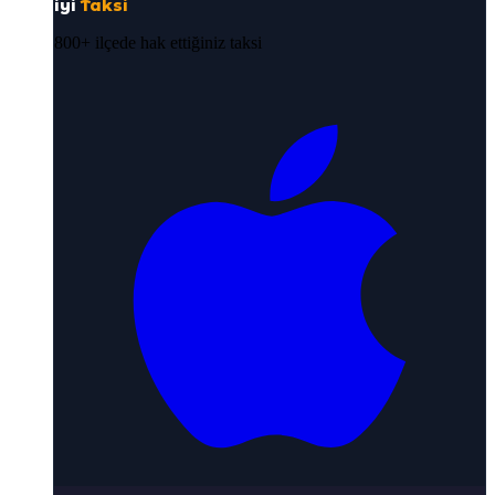
iyi
Taksi
800+ ilçede hak ettiğiniz taksi