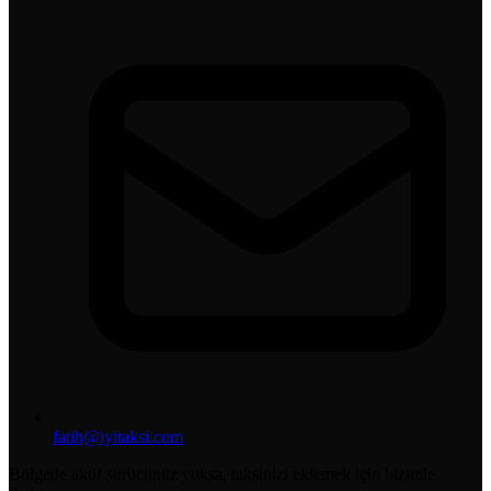
fatih@iyitaksi.com
Bölgede aktif sürücünüz yoksa, taksinizi eklemek için bizimle