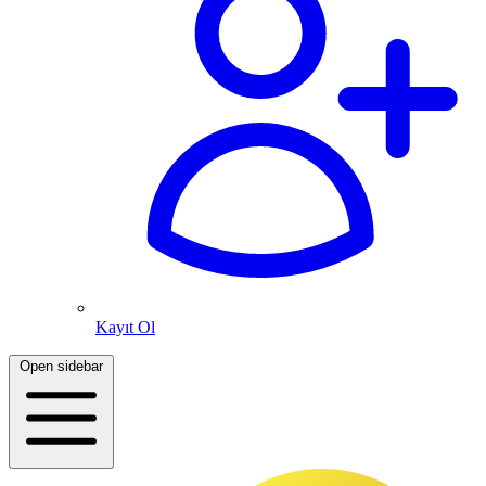
Kayıt Ol
Open sidebar