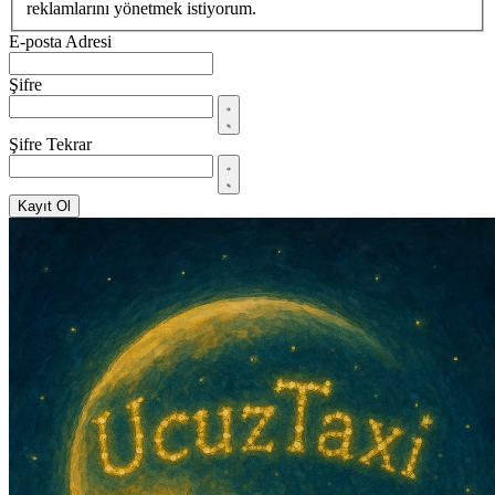
reklamlarını yönetmek istiyorum.
E-posta Adresi
Şifre
Şifre Tekrar