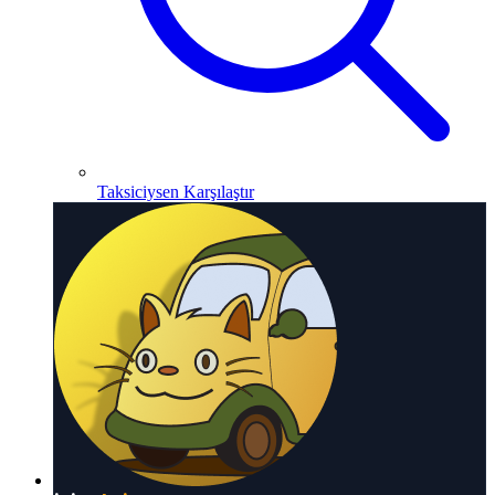
Taksiciysen Karşılaştır