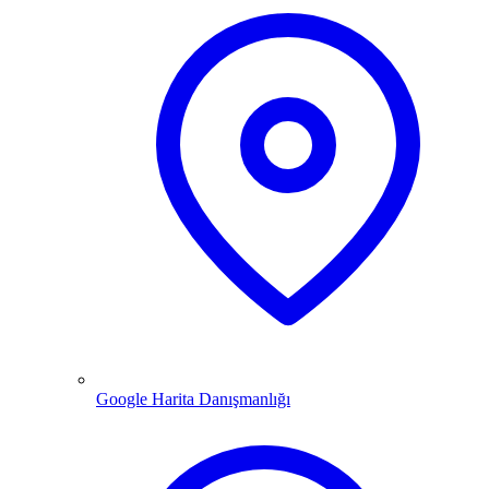
Google Harita Danışmanlığı