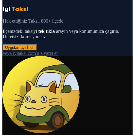
iyi
Taksi
Hak ettiğiniz Taksi, 800+ ilçede
İlçenizdeki taksiyi
tek tıkla
arayın veya konumunuza çağırın.
Ücretsiz, komisyonsuz.
Uygulamayı İndir
veya iyitaksi.com'u ziyaret et