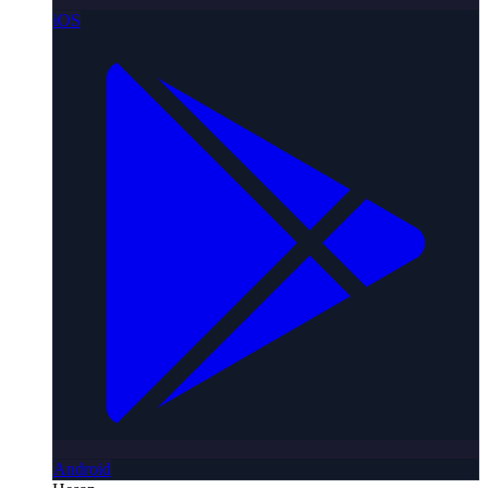
iOS
Android