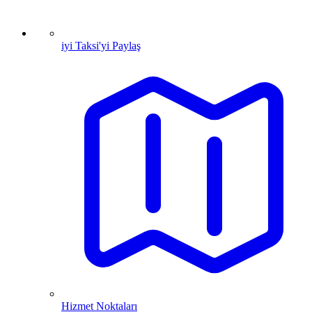
iyi Taksi'yi Paylaş
Hizmet Noktaları