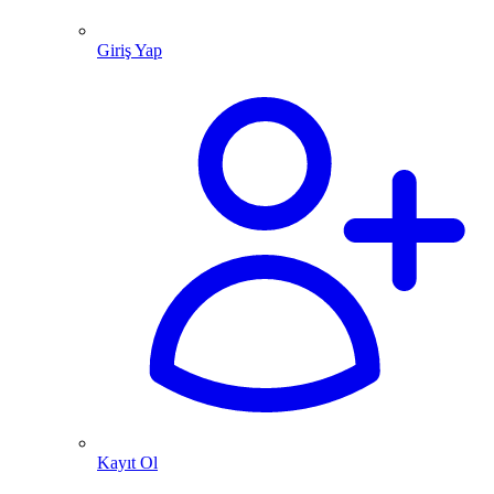
Giriş Yap
Kayıt Ol