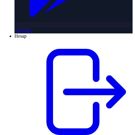
Android
Hesap