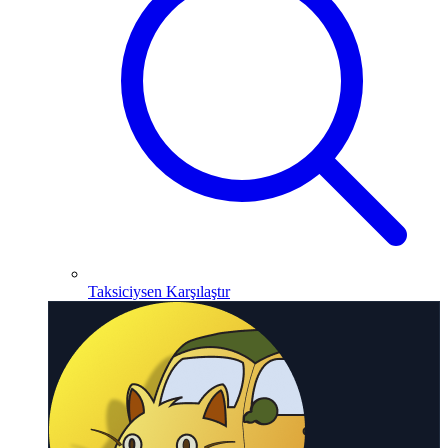
Taksiciysen Karşılaştır