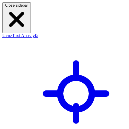
Close sidebar
UcuzTaxi Anasayfa