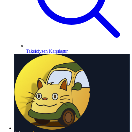
Taksiciysen Karşılaştır