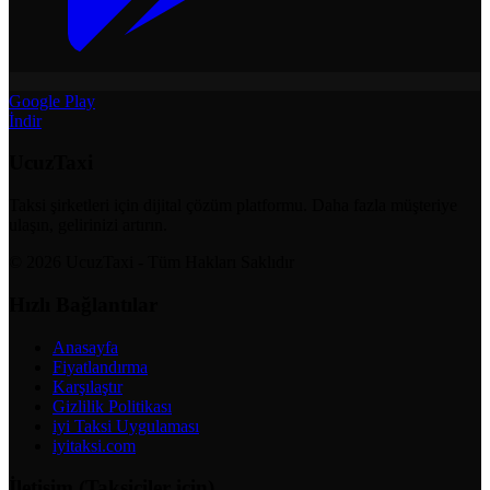
Google Play
İndir
UcuzTaxi
Taksi şirketleri için dijital çözüm platformu. Daha fazla müşteriye
ulaşın, gelirinizi artırın.
© 2026 UcuzTaxi - Tüm Hakları Saklıdır
Hızlı Bağlantılar
Anasayfa
Fiyatlandırma
Karşılaştır
Gizlilik Politikası
iyi Taksi Uygulaması
iyitaksi.com
İletişim (Taksiciler için)