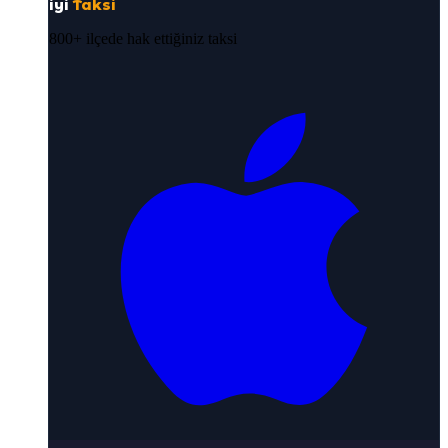
iyi
Taksi
800+ ilçede hak ettiğiniz taksi