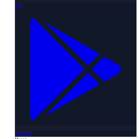
iOS
Android