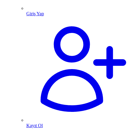
Giriş Yap
Kayıt Ol