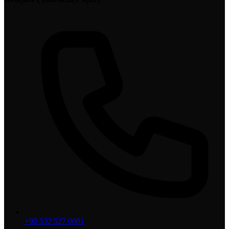
+90 532 527 0081