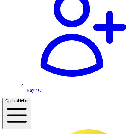
Kayıt Ol
Open sidebar