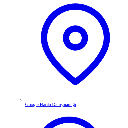
Google Harita Danışmanlığı