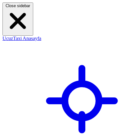
Close sidebar
UcuzTaxi Anasayfa