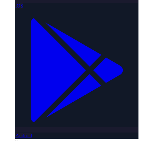
iOS
Android