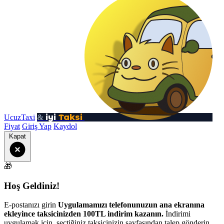
iyi
Taksi
UcuzTaxi
&
Fiyat
Giriş Yap
Kaydol
Kapat
🎁
Hoş Geldiniz!
E-postanızı girin
Uygulamamızı telefonunuzun ana ekranına
ekleyince taksicinizden 100TL indirim kazanın.
İndirimi
uygulamak için, seçtiğiniz taksicinizin sayfasından talep gönderin.