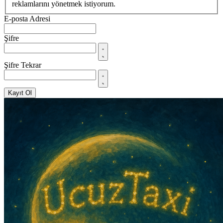
reklamlarını yönetmek istiyorum.
E-posta Adresi
Şifre
Şifre Tekrar