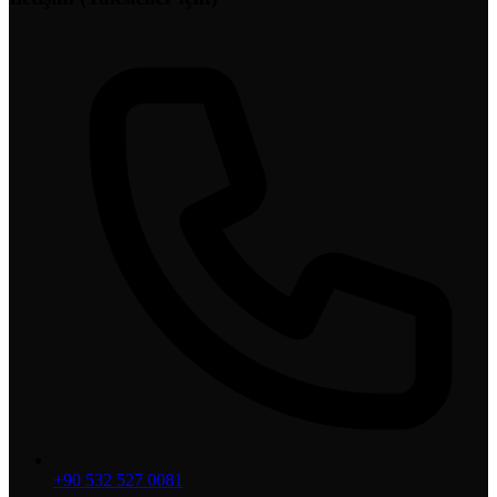
+90 532 527 0081