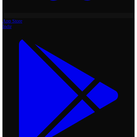
App Store
İndir