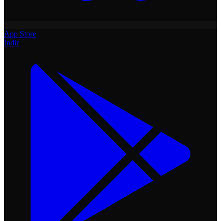
App Store
İndir