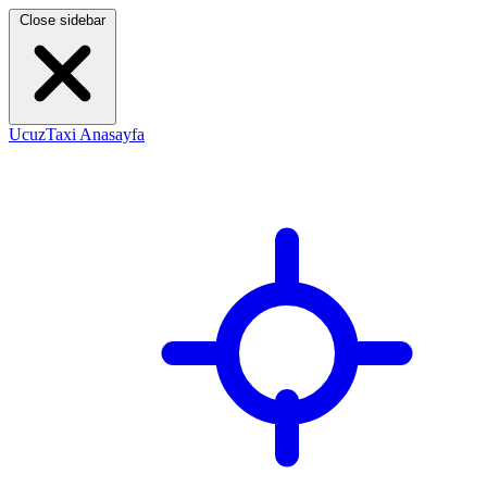
Close sidebar
UcuzTaxi Anasayfa