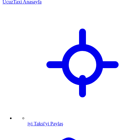
UcuzTaxi Anasayfa
iyi Taksi'yi Paylaş