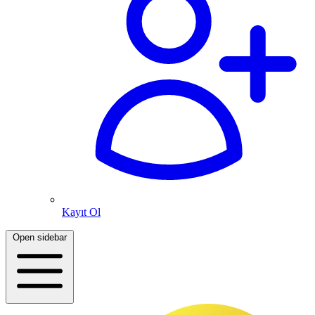
Kayıt Ol
Open sidebar