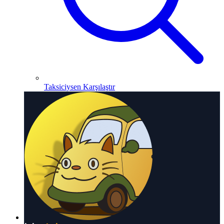
Taksiciysen Karşılaştır