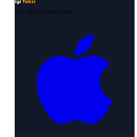
iyi
Taksi
800+ ilçede hak ettiğiniz taksi