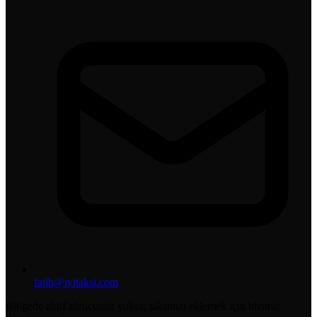
fatih@iyitaksi.com
Bölgede aktif sürücünüz yoksa, taksinizi eklemek için bizimle