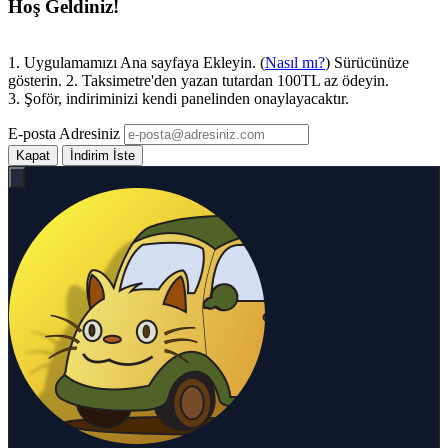
Hoş Geldiniz!
1. Uygulamamızı Ana sayfaya Ekleyin. (
Nasıl mı?
) Sürücünüze
gösterin. 2. Taksimetre'den yazan tutardan 100TL az ödeyin.
3. Şoför, indiriminizi kendi panelinden onaylayacaktır.
E-posta Adresiniz
Kapat
İndirim İste