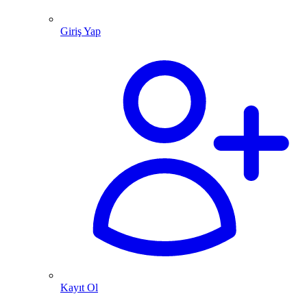
Giriş Yap
Kayıt Ol