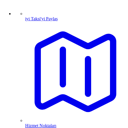
iyi Taksi'yi Paylaş
Hizmet Noktaları