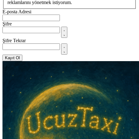
reklamlarını yönetmek istiyorum.
E-posta Adresi
Şifre
Şifre Tekrar