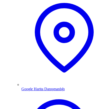
Google Harita Danışmanlığı