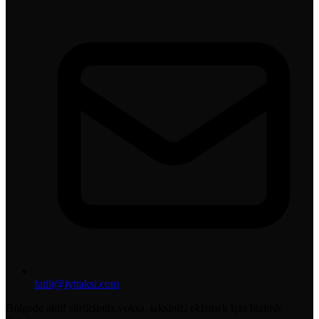
fatih@iyitaksi.com
Bölgede aktif sürücünüz yoksa, taksinizi eklemek için bizimle