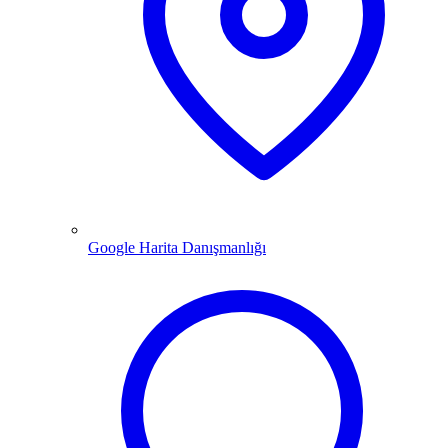
Google Harita Danışmanlığı