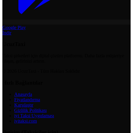
Google Play
İndir
UcuzTaxi
Taksi şirketleri için dijital çözüm platformu. Daha fazla müşteriye
ulaşın, gelirinizi artırın.
© 2026 UcuzTaxi - Tüm Hakları Saklıdır
Hızlı Bağlantılar
Anasayfa
Fiyatlandırma
Karşılaştır
Gizlilik Politikası
iyi Taksi Uygulaması
iyitaksi.com
İletişim (Taksiciler için)