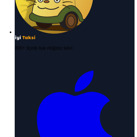
iyi
Taksi
800+ ilçede hak ettiğiniz taksi