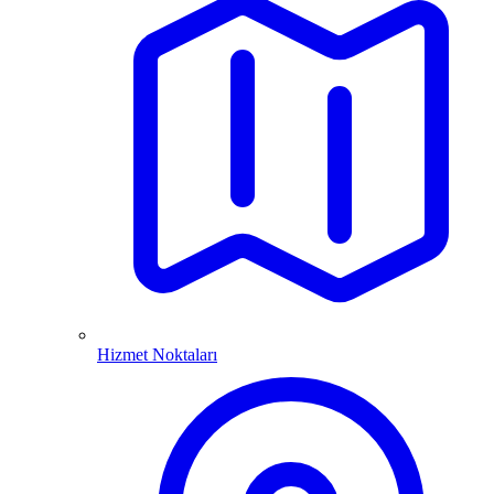
Hizmet Noktaları