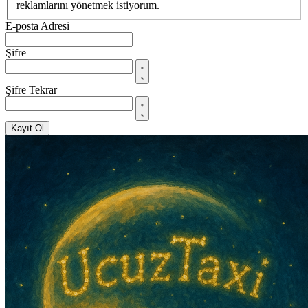
reklamlarını yönetmek istiyorum.
E-posta Adresi
Şifre
Şifre Tekrar