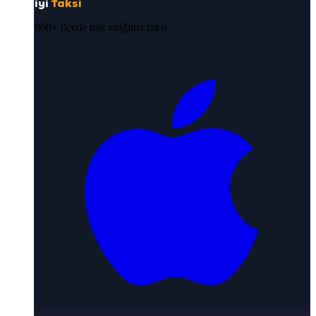
iyi
Taksi
800+ ilçede hak ettiğiniz taksi