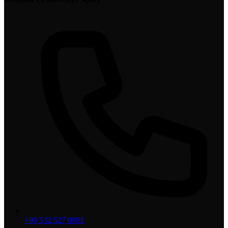
+90 532 527 0081