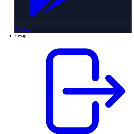
Android
Hesap