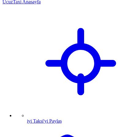
UcuzTaxi Anasayfa
iyi Taksi'yi Paylaş