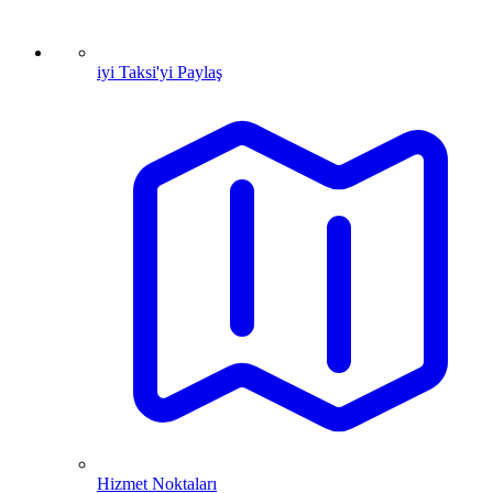
iyi Taksi'yi Paylaş
Hizmet Noktaları