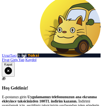
iyi
Taksi
UcuzTaxi
&
Fiyat
Giriş Yap
Kaydol
Kapat
🎁
Hoş Geldiniz!
E-postanızı girin
Uygulamamızı telefonunuzun ana ekranına
ekleyince taksicinizden 100TL indirim kazanın.
İndirimi
uygulamak için, seçtiğiniz taksicinizin sayfasından talep gönderin.