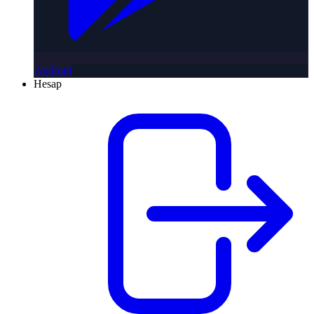
Android
Hesap