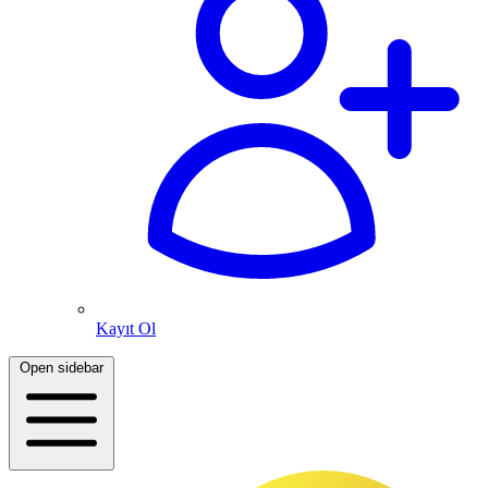
Kayıt Ol
Open sidebar