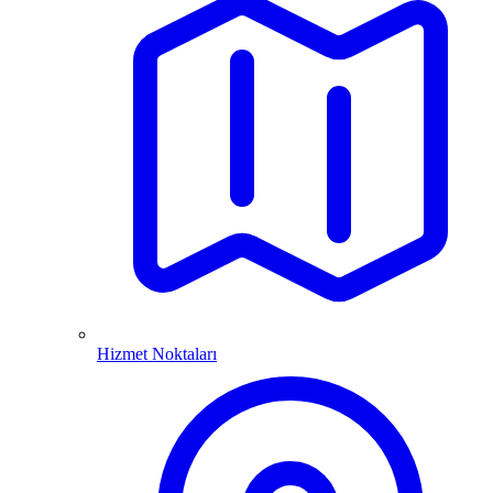
Hizmet Noktaları