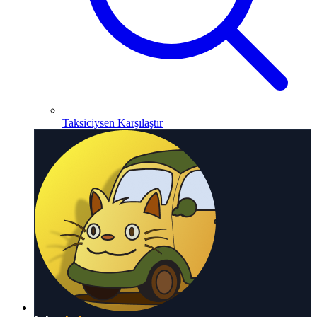
Taksiciysen Karşılaştır