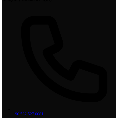
+90 532 527 0081