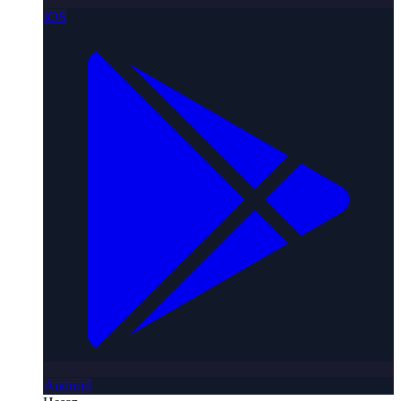
iOS
Android