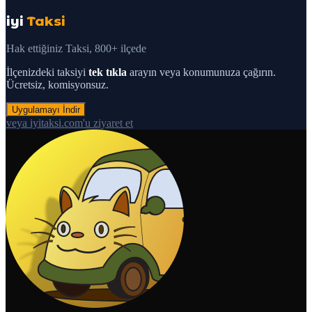
iyi
Taksi
Hak ettiğiniz Taksi, 800+ ilçede
İlçenizdeki taksiyi
tek tıkla
arayın veya konumunuza çağırın.
Ücretsiz, komisyonsuz.
Uygulamayı İndir
veya iyitaksi.com'u ziyaret et