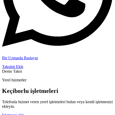
Bir Uzmanla Başlayın
Taksimi Ekle
Demo Taksi
Yerel hizmetler
Keçiborlu işletmeleri
Telefonla hizmet veren yerel işletmeleri bulun veya kendi işletmenizi
ekleyin.