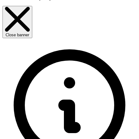
Close banner