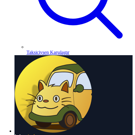
Taksiciysen Karşılaştır