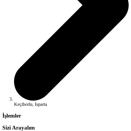
Keçiborlu, Isparta
İşlemler
Sizi Arayalım