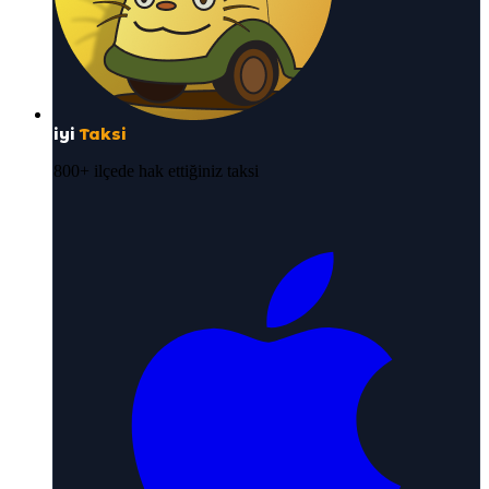
iyi
Taksi
800+ ilçede hak ettiğiniz taksi