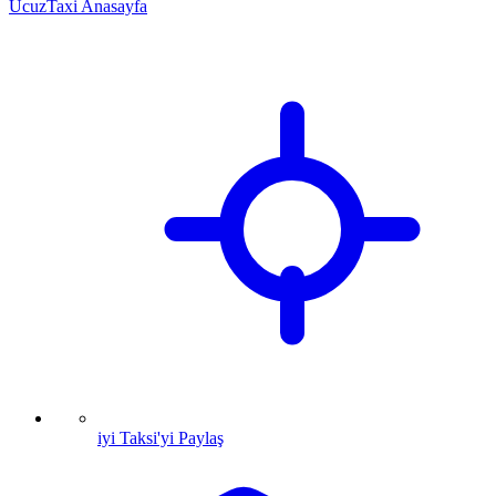
UcuzTaxi Anasayfa
iyi Taksi'yi Paylaş