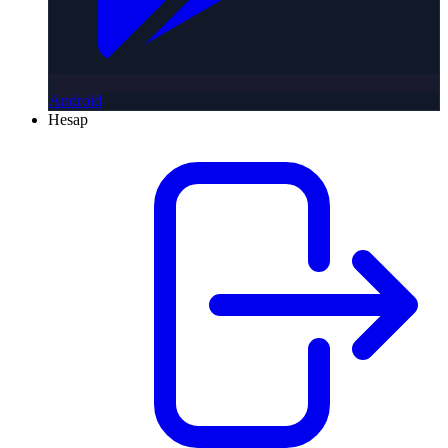
Android
Hesap