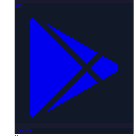
iOS
Android