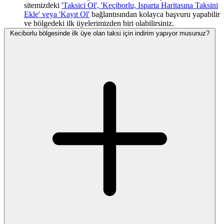
sitemizdeki
'Taksici Ol', 'Keçiborlu, Isparta Haritasına Taksini
Ekle' veya 'Kayıt Ol'
bağlantısından kolayca başvuru yapabilir
ve bölgedeki ilk üyelerimizden biri olabilirsiniz.
Keciborlu bölgesinde ilk üye olan taksi için indirim yapıyor musunuz?