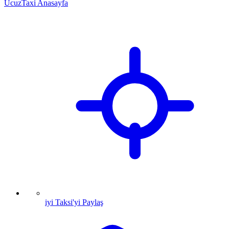
UcuzTaxi Anasayfa
iyi Taksi'yi Paylaş