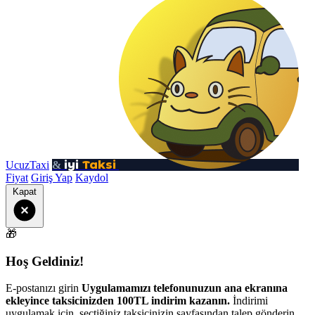
iyi
Taksi
UcuzTaxi
&
Fiyat
Giriş Yap
Kaydol
Kapat
🎁
Hoş Geldiniz!
E-postanızı girin
Uygulamamızı telefonunuzun ana ekranına
ekleyince taksicinizden 100TL indirim kazanın.
İndirimi
uygulamak için, seçtiğiniz taksicinizin sayfasından talep gönderin.