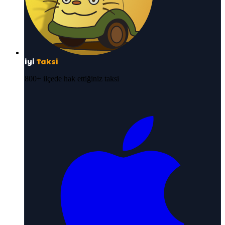
iyi
Taksi
800+ ilçede hak ettiğiniz taksi