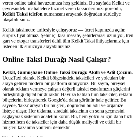
veren online taksi havuzumuza hoş geldiniz. Bu sayfada Kelkit ve
çevresindeki mahallelere hizmet veren taksicilerimizi görebilir,
Kelkit Taksi telefon
numarasını arayarak doğrudan sürücüye
ulaşabilirsiniz.
Kelkit taksimetre tarifesiyle çalışıyoruz — ücret kapınızda açılır,
sürpriz fiyat olmaz. Şehir içi kısa mesafe, şehirlerarası uzun yol, tren
garı ve otogar transferleri dahil tüm Kelkit Taksi ihtiyaçlarınız için
listeden ilk sürücüyü arayabilirsiniz.
Online Taksi Durağı Nasıl Çalışır?
Kelkit, Gümüşhane Online Taksi Durağı: Akıllı ve Adil Çözüm.
UcuzTaxi olarak, Kelkit bölgesindeki taksicileri ve yolcuları bir
araya getiren modern bir platform sunuyoruz. Bu sayfa, bireysel
olarak reklam vermeye çalışan değerli taksici esnafımızın güçlerini
birleştirdiği dijital bir duraktır. Havuza katılan tüm taksiciler, reklam
bütçelerini birleştirerek Google'da daha görünür hale gelirler. Bu
sayede, 'taksi' arayan bir müşteri, doğrudan bu adil ve organize
listeye ulaşır. Her tıklama, sıradaki taksicinin en sona geçmesini
sağlayarak sistemin adaletini korur. Bu, hem yolcular için daha hızlı
hizmet hem de taksiciler için daha düşük maliyetli ve etkili bir
müşteri kazanma yöntemi demektir.