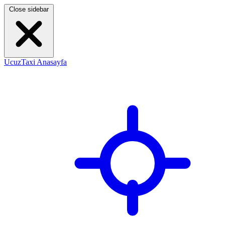
Close sidebar
UcuzTaxi Anasayfa