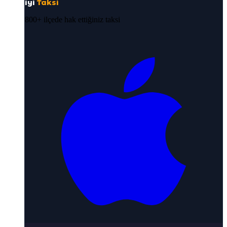
iyi
Taksi
800+ ilçede hak ettiğiniz taksi