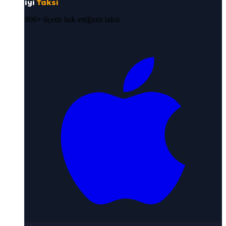
iyi
Taksi
800+ ilçede hak ettiğiniz taksi