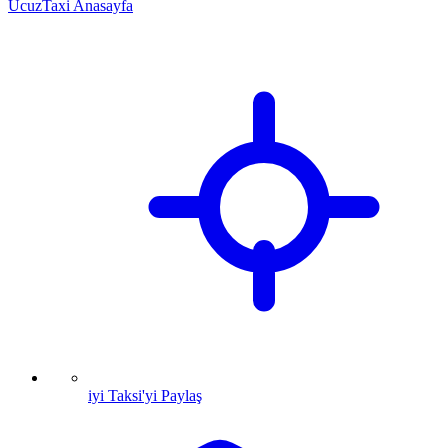
UcuzTaxi Anasayfa
iyi Taksi'yi Paylaş