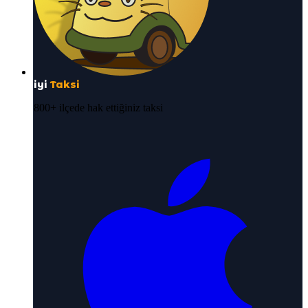
iyi
Taksi
800+ ilçede hak ettiğiniz taksi