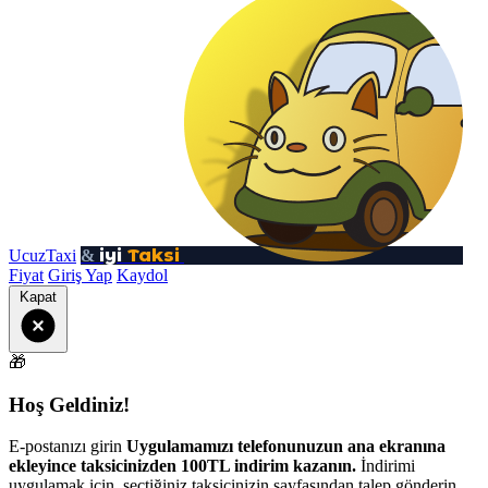
iyi
Taksi
UcuzTaxi
&
Fiyat
Giriş Yap
Kaydol
Kapat
🎁
Hoş Geldiniz!
E-postanızı girin
Uygulamamızı telefonunuzun ana ekranına
ekleyince taksicinizden 100TL indirim kazanın.
İndirimi
uygulamak için, seçtiğiniz taksicinizin sayfasından talep gönderin.