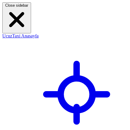
Close sidebar
UcuzTaxi Anasayfa