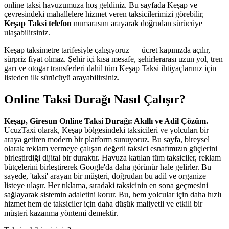
online taksi havuzumuza hoş geldiniz. Bu sayfada Keşap ve
çevresindeki mahallelere hizmet veren taksicilerimizi görebilir,
Keşap Taksi telefon
numarasını arayarak doğrudan sürücüye
ulaşabilirsiniz.
Keşap taksimetre tarifesiyle çalışıyoruz — ücret kapınızda açılır,
sürpriz fiyat olmaz. Şehir içi kısa mesafe, şehirlerarası uzun yol, tren
garı ve otogar transferleri dahil tüm Keşap Taksi ihtiyaçlarınız için
listeden ilk sürücüyü arayabilirsiniz.
Online Taksi Durağı Nasıl Çalışır?
Keşap, Giresun Online Taksi Durağı: Akıllı ve Adil Çözüm.
UcuzTaxi olarak, Keşap bölgesindeki taksicileri ve yolcuları bir
araya getiren modern bir platform sunuyoruz. Bu sayfa, bireysel
olarak reklam vermeye çalışan değerli taksici esnafımızın güçlerini
birleştirdiği dijital bir duraktır. Havuza katılan tüm taksiciler, reklam
bütçelerini birleştirerek Google'da daha görünür hale gelirler. Bu
sayede, 'taksi' arayan bir müşteri, doğrudan bu adil ve organize
listeye ulaşır. Her tıklama, sıradaki taksicinin en sona geçmesini
sağlayarak sistemin adaletini korur. Bu, hem yolcular için daha hızlı
hizmet hem de taksiciler için daha düşük maliyetli ve etkili bir
müşteri kazanma yöntemi demektir.