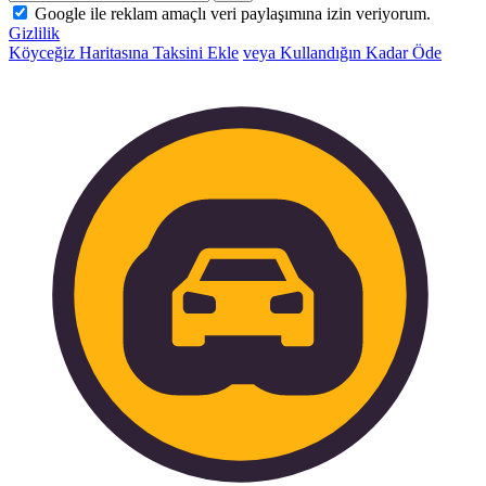
Google ile reklam amaçlı veri paylaşımına izin veriyorum.
Gizlilik
Köyceğiz Haritasına Taksini Ekle
veya Kullandığın Kadar Öde