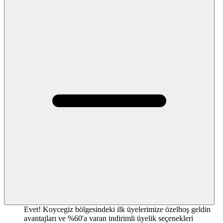
Evet! Koycegiz bölgesindeki ilk üyelerimize özelhoş geldin
avantajları ve %60'a varan indirimli üyelik seçenekleri