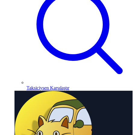
Taksiciysen Karşılaştır