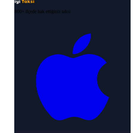
iyi
Taksi
800+ ilçede hak ettiğiniz taksi