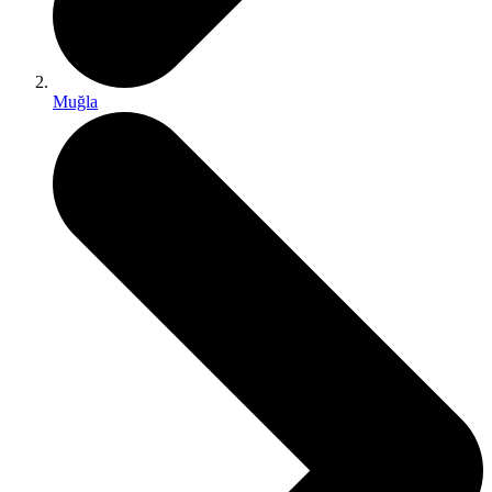
Muğla