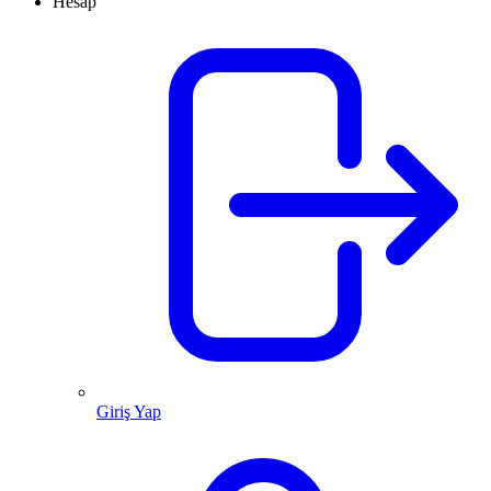
Hesap
Giriş Yap