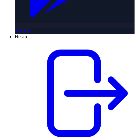
Android
Hesap