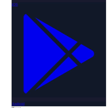
iOS
Android