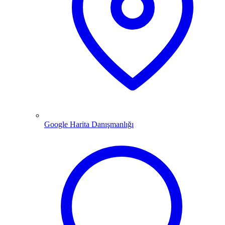
Google Harita Danışmanlığı