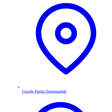
Google Harita Danışmanlığı