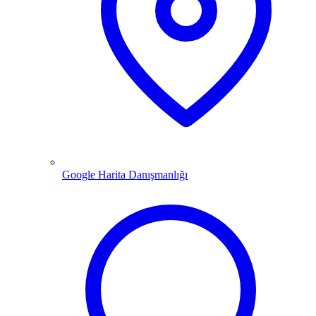
Google Harita Danışmanlığı