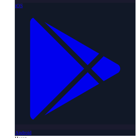
iOS
Android