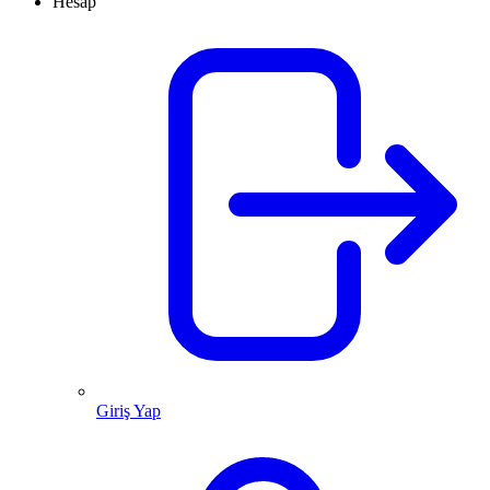
Hesap
Giriş Yap