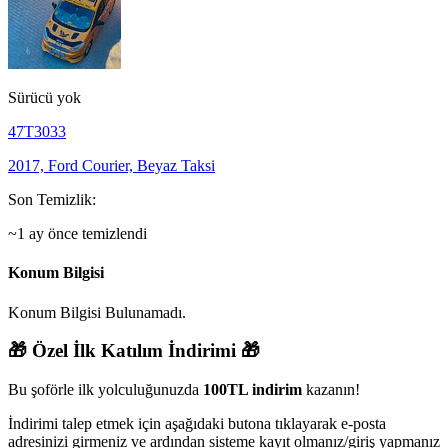
Sürücü yok
47T3033
2017, Ford Courier, Beyaz Taksi
Son Temizlik:
~1 ay önce temizlendi
Konum Bilgisi
Konum Bilgisi Bulunamadı.
🎁
Özel İlk Katılım İndirimi
🎁
Bu şoförle ilk yolculuğunuzda
100TL indirim
kazanın!
İndirimi talep etmek için aşağıdaki butona tıklayarak e-posta
adresinizi girmeniz ve ardından sisteme kayıt olmanız/giriş yapmanız