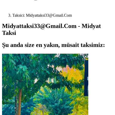
Taksici:
Midyattaksi33@Gmail.Com
Midyattaksi33@Gmail.Com
- Midyat
Taksi
Şu anda size en yakın, müsait taksimiz: