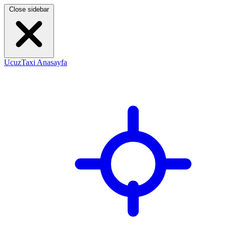
Close sidebar
UcuzTaxi Anasayfa