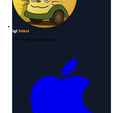
iyi
Taksi
800+ ilçede hak ettiğiniz taksi