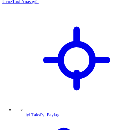
UcuzTaxi Anasayfa
iyi Taksi'yi Paylaş