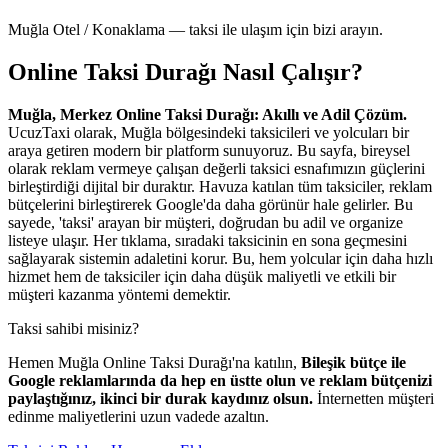
Muğla Otel / Konaklama — taksi ile ulaşım için bizi arayın.
Online Taksi Durağı Nasıl Çalışır?
Muğla, Merkez Online Taksi Durağı: Akıllı ve Adil Çözüm.
UcuzTaxi olarak, Muğla bölgesindeki taksicileri ve yolcuları bir
araya getiren modern bir platform sunuyoruz. Bu sayfa, bireysel
olarak reklam vermeye çalışan değerli taksici esnafımızın güçlerini
birleştirdiği dijital bir duraktır. Havuza katılan tüm taksiciler, reklam
bütçelerini birleştirerek Google'da daha görünür hale gelirler. Bu
sayede, 'taksi' arayan bir müşteri, doğrudan bu adil ve organize
listeye ulaşır. Her tıklama, sıradaki taksicinin en sona geçmesini
sağlayarak sistemin adaletini korur. Bu, hem yolcular için daha hızlı
hizmet hem de taksiciler için daha düşük maliyetli ve etkili bir
müşteri kazanma yöntemi demektir.
Taksi sahibi misiniz?
Hemen Muğla Online Taksi Durağı'na katılın,
Bileşik bütçe ile
Google reklamlarında da hep en üstte olun ve reklam bütçenizi
paylaştığınız, ikinci bir durak kaydınız olsun.
İnternetten müşteri
edinme maliyetlerini uzun vadede azaltın.