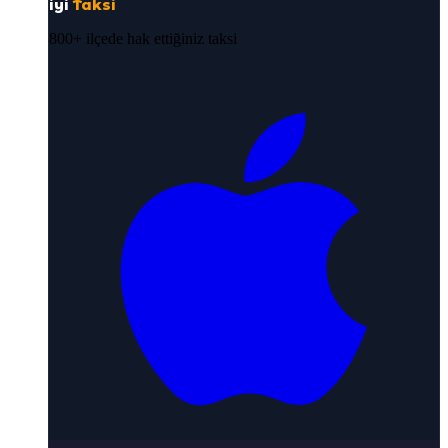
iyi
Taksi
800+ ilçede hak ettiğiniz taksi