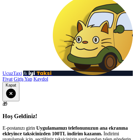
iyi
Taksi
UcuzTaxi
&
Fiyat
Giriş Yap
Kaydol
Kapat
🎁
Hoş Geldiniz!
E-postanızı girin
Uygulamamızı telefonunuzun ana ekranına
ekleyince taksicinizden 100TL indirim kazanın.
İndirimi
uygulamak için, seçtiğiniz taksicinizin sayfasından talep gönderin.