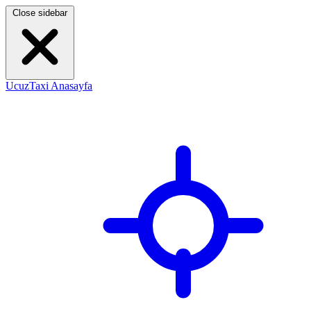
Close sidebar
UcuzTaxi Anasayfa