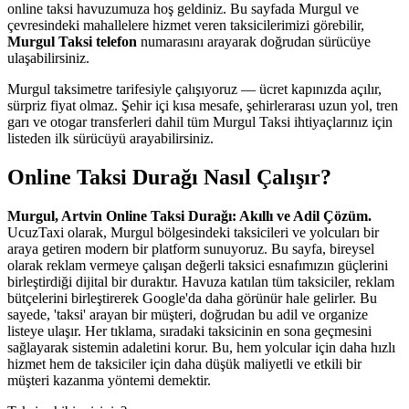
online taksi havuzumuza hoş geldiniz. Bu sayfada Murgul ve
çevresindeki mahallelere hizmet veren taksicilerimizi görebilir,
Murgul Taksi telefon
numarasını arayarak doğrudan sürücüye
ulaşabilirsiniz.
Murgul taksimetre tarifesiyle çalışıyoruz — ücret kapınızda açılır,
sürpriz fiyat olmaz. Şehir içi kısa mesafe, şehirlerarası uzun yol, tren
garı ve otogar transferleri dahil tüm Murgul Taksi ihtiyaçlarınız için
listeden ilk sürücüyü arayabilirsiniz.
Online Taksi Durağı Nasıl Çalışır?
Murgul, Artvin Online Taksi Durağı: Akıllı ve Adil Çözüm.
UcuzTaxi olarak, Murgul bölgesindeki taksicileri ve yolcuları bir
araya getiren modern bir platform sunuyoruz. Bu sayfa, bireysel
olarak reklam vermeye çalışan değerli taksici esnafımızın güçlerini
birleştirdiği dijital bir duraktır. Havuza katılan tüm taksiciler, reklam
bütçelerini birleştirerek Google'da daha görünür hale gelirler. Bu
sayede, 'taksi' arayan bir müşteri, doğrudan bu adil ve organize
listeye ulaşır. Her tıklama, sıradaki taksicinin en sona geçmesini
sağlayarak sistemin adaletini korur. Bu, hem yolcular için daha hızlı
hizmet hem de taksiciler için daha düşük maliyetli ve etkili bir
müşteri kazanma yöntemi demektir.