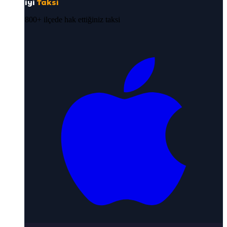
iyi
Taksi
800+ ilçede hak ettiğiniz taksi