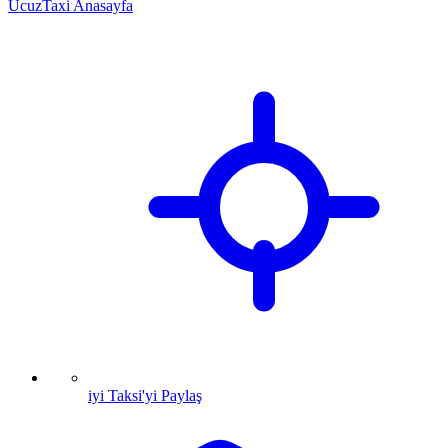
UcuzTaxi Anasayfa
iyi Taksi'yi Paylaş