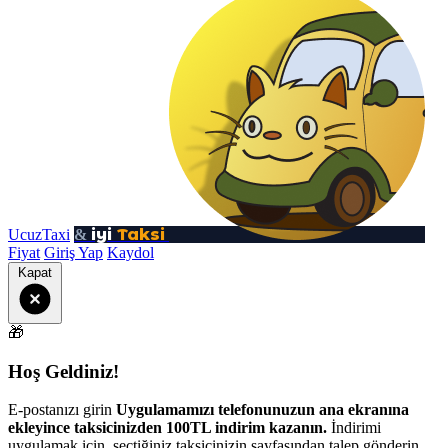
iyi
Taksi
UcuzTaxi
&
Fiyat
Giriş Yap
Kaydol
Kapat
🎁
Hoş Geldiniz!
E-postanızı girin
Uygulamamızı telefonunuzun ana ekranına
ekleyince taksicinizden 100TL indirim kazanın.
İndirimi
uygulamak için, seçtiğiniz taksicinizin sayfasından talep gönderin.