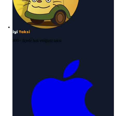
iyi
Taksi
800+ ilçede hak ettiğiniz taksi