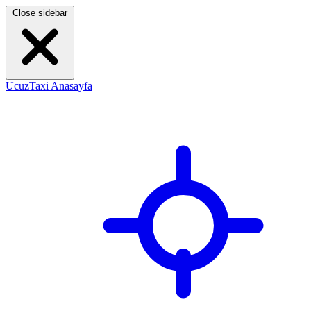
Close sidebar
UcuzTaxi Anasayfa