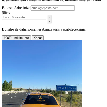
E-posta Adresiniz:
Şifre:
Bu şifre ile daha sonra hesabınıza giriş yapabileceksiniz.
100TL İndirim İste
Kapat