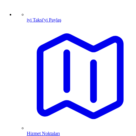
iyi Taksi'yi Paylaş
Hizmet Noktaları