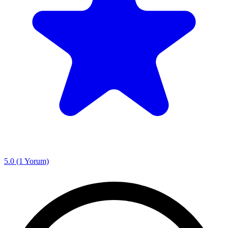
5.0
(1 Yorum)