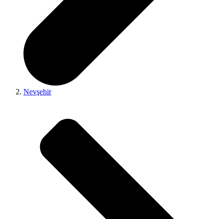
Nevşehir