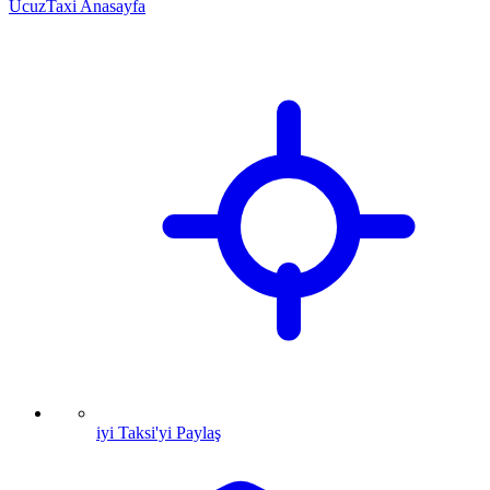
UcuzTaxi Anasayfa
iyi Taksi'yi Paylaş