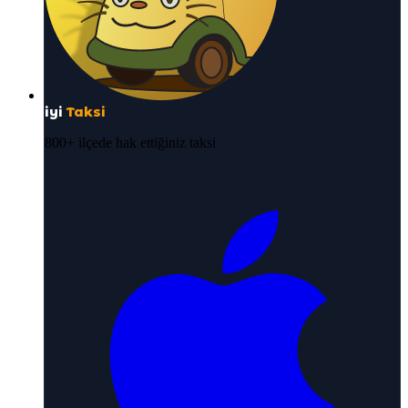
iyi
Taksi
800+ ilçede hak ettiğiniz taksi