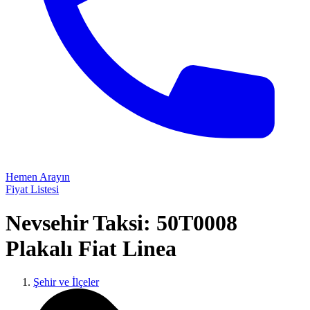
Hemen Arayın
Fiyat Listesi
Nevsehir Taksi: 50T0008
Plakalı Fiat Linea
Şehir ve İlçeler