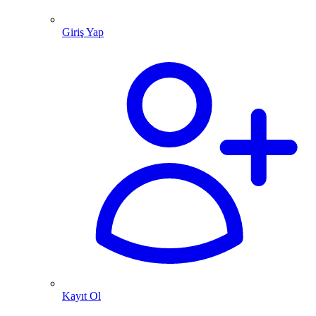
Giriş Yap
Kayıt Ol