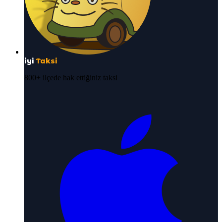
iyi
Taksi
800+ ilçede hak ettiğiniz taksi