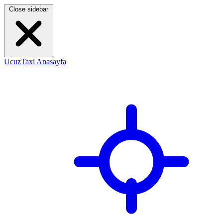
Close sidebar
UcuzTaxi Anasayfa