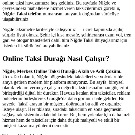
online taksi havuzumuza hoş geldiniz. Bu sayfada Niğde ve
çevresindeki mahallelere hizmet veren taksicilerimizi görebilir,
Niğde Taksi telefon
numarasını arayarak doğrudan sürücüye
ulaşabilirsiniz.
Niğde taksimetre tarifesiyle çalışıyoruz — ücret kapınızda açılır,
sürpriz fiyat olmaz. Şehir içi kısa mesafe, şehirlerarası uzun yol, tren
garı ve otogar transferleri dahil tüm Niğde Taksi ihtiyaçlarınız için
listeden ilk sürücüyü arayabilirsiniz.
Online Taksi Durağı Nasıl Çalışır?
Niğde, Merkez Online Taksi Durağı: Akıllı ve Adil Çözüm.
UcuzTaxi olarak, Niğde bölgesindeki taksicileri ve yolcuları bir
araya getiren modern bir platform sunuyoruz. Bu sayfa, bireysel
olarak reklam vermeye çalışan değerli taksici esnafımızın güçlerini
birleştirdiği dijital bir duraktır. Havuza katılan tüm taksiciler, reklam
bütçelerini birleştirerek Google'da daha görünür hale gelirler. Bu
sayede, 'taksi' arayan bir müşteri, doğrudan bu adil ve organize
listeye ulaşır. Her tıklama, sıradaki taksicinin en sona geçmesini
sağlayarak sistemin adaletini korur. Bu, hem yolcular için daha hızlı
hizmet hem de taksiciler için daha düşük maliyetli ve etkili bir
müşteri kazanma yöntemi demektir.