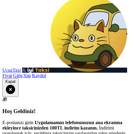
iyi
Taksi
UcuzTaxi
&
Fiyat
Giriş Yap
Kaydol
Kapat
🎁
Hoş Geldiniz!
E-postanızı girin
Uygulamamızı telefonunuzun ana ekranına
ekleyince taksicinizden 100TL indirim kazanın.
İndirimi
uygulamak için, seçtiğiniz taksicinizin sayfasından talep gönderin.