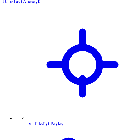
UcuzTaxi Anasayfa
iyi Taksi'yi Paylaş