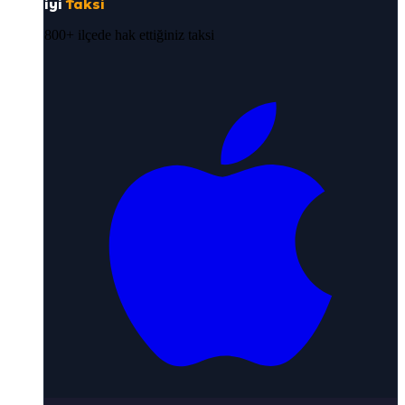
iyi
Taksi
800+ ilçede hak ettiğiniz taksi