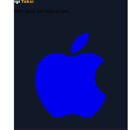
iyi
Taksi
800+ ilçede hak ettiğiniz taksi