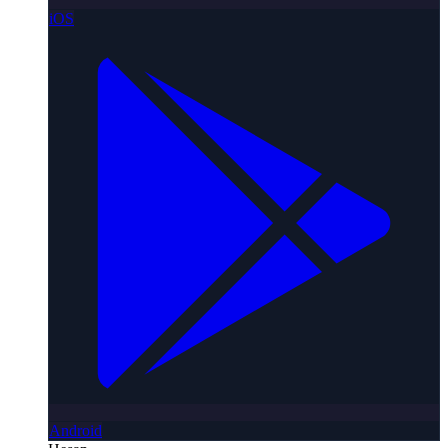
iOS
Android