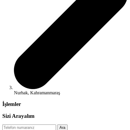
Nurhak, Kahramanmaraş
İşlemler
Sizi Arayalım
Ara