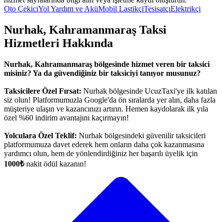
Oto Çekici
Yol Yardım ve Akü
Mobil Lastikçi
Tesisatçı
Elektrikçi
Nurhak, Kahramanmaraş Taksi
Hizmetleri Hakkında
Nurhak, Kahramanmaraş bölgesinde hizmet veren bir taksici
misiniz? Ya da güvendiğiniz bir taksiciyi tanıyor musunuz?
Taksicilere Özel Fırsat:
Nurhak bölgesinde UcuzTaxi'ye ilk katılan
siz olun! Platformumuzla Google'da ön sıralarda yer alın, daha fazla
müşteriye ulaşın ve kazancınızı artırın. Hemen kaydolarak ilk yıla
özel %60 indirim avantajını kaçırmayın!
Yolculara Özel Teklif:
Nurhak bölgesindeki güvenilir taksicileri
platformumuza davet ederek hem onların daha çok kazanmasına
yardımcı olun, hem de yönlendirdiğiniz her başarılı üyelik için
1000₺
nakit ödül kazanın!