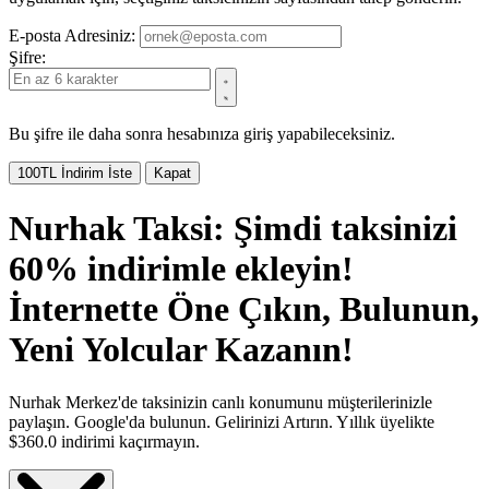
E-posta Adresiniz:
Şifre:
Bu şifre ile daha sonra hesabınıza giriş yapabileceksiniz.
100TL İndirim İste
Kapat
Nurhak Taksi: Şimdi taksinizi
60% indirimle ekleyin!
İnternette Öne Çıkın, Bulunun,
Yeni Yolcular Kazanın!
Nurhak Merkez'de taksinizin canlı konumunu müşterilerinizle
paylaşın. Google'da bulunun. Gelirinizi Artırın.
Yıllık üyelikte
$360.0 indirimi kaçırmayın.