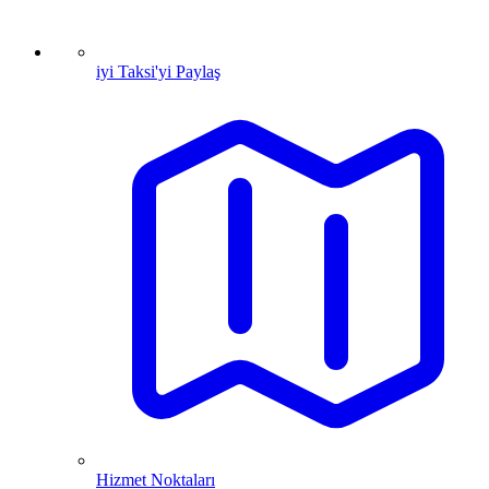
iyi Taksi'yi Paylaş
Hizmet Noktaları