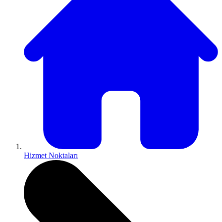
Hizmet Noktaları