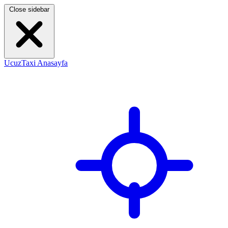
Close sidebar
UcuzTaxi Anasayfa