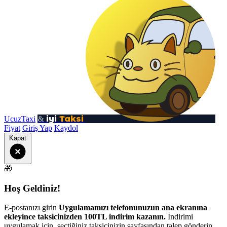
iyi
Taksi
UcuzTaxi
&
Fiyat
Giriş Yap
Kaydol
Kapat
🎁
Hoş Geldiniz!
E-postanızı girin
Uygulamamızı telefonunuzun ana ekranına
ekleyince taksicinizden 100TL indirim kazanın.
İndirimi
uygulamak için, seçtiğiniz taksicinizin sayfasından talep gönderin.