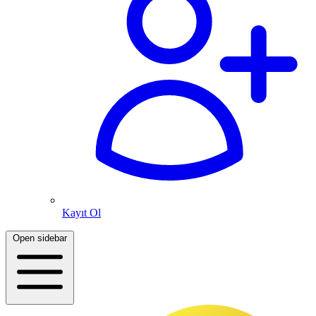
Kayıt Ol
Open sidebar