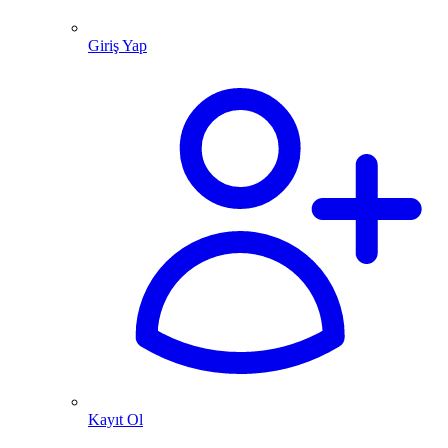
Giriş Yap
Kayıt Ol