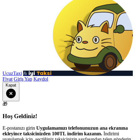
iyi
Taksi
UcuzTaxi
&
Fiyat
Giriş Yap
Kaydol
Kapat
🎁
Hoş Geldiniz!
E-postanızı girin
Uygulamamızı telefonunuzun ana ekranına
ekleyince taksicinizden 100TL indirim kazanın.
İndirimi
uygulamak için, seçtiğiniz taksicinizin sayfasından talep gönderin.