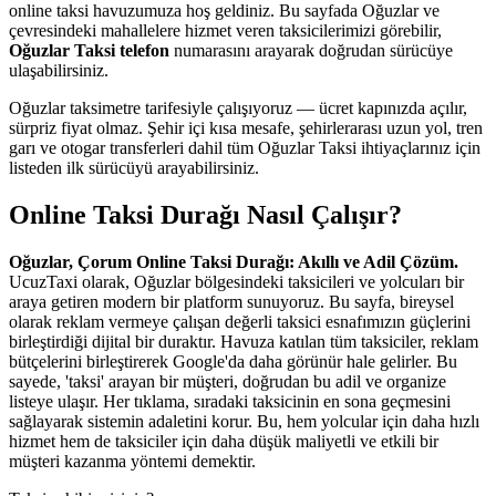
online taksi havuzumuza hoş geldiniz. Bu sayfada Oğuzlar ve
çevresindeki mahallelere hizmet veren taksicilerimizi görebilir,
Oğuzlar Taksi telefon
numarasını arayarak doğrudan sürücüye
ulaşabilirsiniz.
Oğuzlar taksimetre tarifesiyle çalışıyoruz — ücret kapınızda açılır,
sürpriz fiyat olmaz. Şehir içi kısa mesafe, şehirlerarası uzun yol, tren
garı ve otogar transferleri dahil tüm Oğuzlar Taksi ihtiyaçlarınız için
listeden ilk sürücüyü arayabilirsiniz.
Online Taksi Durağı Nasıl Çalışır?
Oğuzlar, Çorum Online Taksi Durağı: Akıllı ve Adil Çözüm.
UcuzTaxi olarak, Oğuzlar bölgesindeki taksicileri ve yolcuları bir
araya getiren modern bir platform sunuyoruz. Bu sayfa, bireysel
olarak reklam vermeye çalışan değerli taksici esnafımızın güçlerini
birleştirdiği dijital bir duraktır. Havuza katılan tüm taksiciler, reklam
bütçelerini birleştirerek Google'da daha görünür hale gelirler. Bu
sayede, 'taksi' arayan bir müşteri, doğrudan bu adil ve organize
listeye ulaşır. Her tıklama, sıradaki taksicinin en sona geçmesini
sağlayarak sistemin adaletini korur. Bu, hem yolcular için daha hızlı
hizmet hem de taksiciler için daha düşük maliyetli ve etkili bir
müşteri kazanma yöntemi demektir.