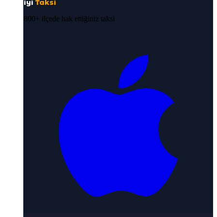
iyi
Taksi
800+ ilçede hak ettiğiniz taksi