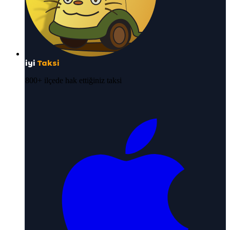
iyi
Taksi
800+ ilçede hak ettiğiniz taksi