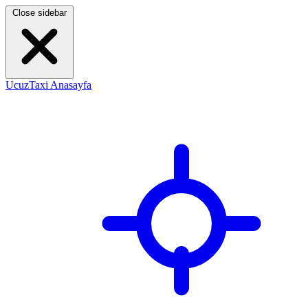
Close sidebar
UcuzTaxi Anasayfa