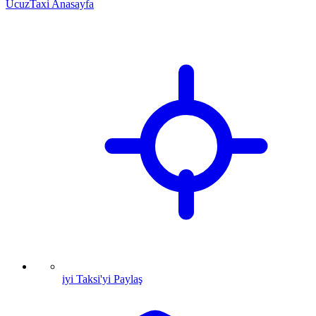
UcuzTaxi Anasayfa
iyi Taksi'yi Paylaş