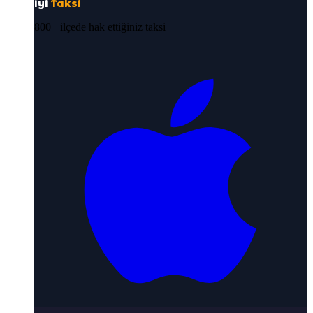
iyi
Taksi
800+ ilçede hak ettiğiniz taksi