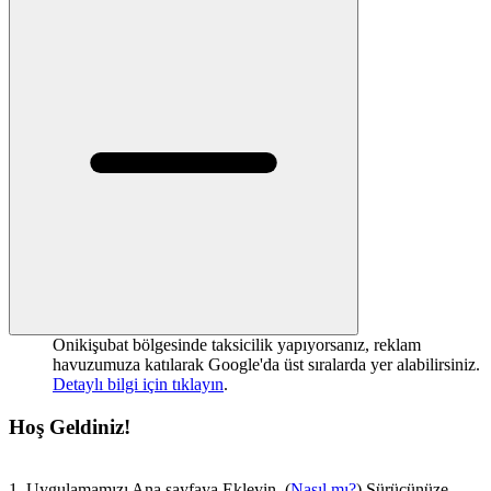
Onikişubat bölgesinde taksicilik yapıyorsanız, reklam
havuzumuza katılarak Google'da üst sıralarda yer alabilirsiniz.
Detaylı bilgi için tıklayın
.
Hoş Geldiniz!
1. Uygulamamızı Ana sayfaya Ekleyin. (
Nasıl mı?
) Sürücünüze