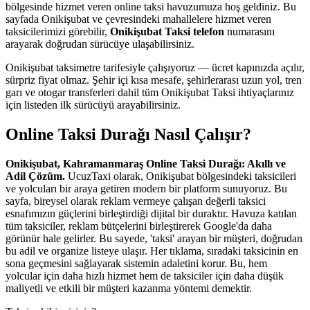
bölgesinde hizmet veren online taksi havuzumuza hoş geldiniz. Bu
sayfada Onikişubat ve çevresindeki mahallelere hizmet veren
taksicilerimizi görebilir,
Onikişubat Taksi telefon
numarasını
arayarak doğrudan sürücüye ulaşabilirsiniz.
Onikişubat taksimetre tarifesiyle çalışıyoruz — ücret kapınızda açılır,
sürpriz fiyat olmaz. Şehir içi kısa mesafe, şehirlerarası uzun yol, tren
garı ve otogar transferleri dahil tüm Onikişubat Taksi ihtiyaçlarınız
için listeden ilk sürücüyü arayabilirsiniz.
Online Taksi Durağı Nasıl Çalışır?
Onikişubat, Kahramanmaraş Online Taksi Durağı: Akıllı ve
Adil Çözüm.
UcuzTaxi olarak, Onikişubat bölgesindeki taksicileri
ve yolcuları bir araya getiren modern bir platform sunuyoruz. Bu
sayfa, bireysel olarak reklam vermeye çalışan değerli taksici
esnafımızın güçlerini birleştirdiği dijital bir duraktır. Havuza katılan
tüm taksiciler, reklam bütçelerini birleştirerek Google'da daha
görünür hale gelirler. Bu sayede, 'taksi' arayan bir müşteri, doğrudan
bu adil ve organize listeye ulaşır. Her tıklama, sıradaki taksicinin en
sona geçmesini sağlayarak sistemin adaletini korur. Bu, hem
yolcular için daha hızlı hizmet hem de taksiciler için daha düşük
maliyetli ve etkili bir müşteri kazanma yöntemi demektir.