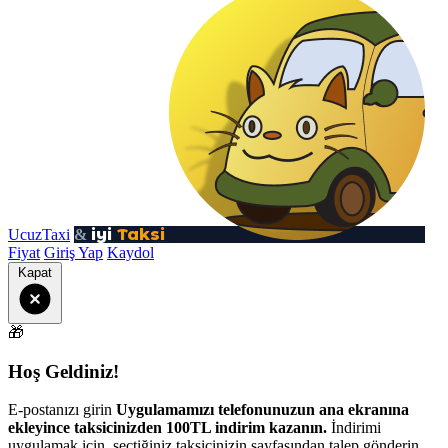
iyi
Taksi
UcuzTaxi
&
Fiyat
Giriş Yap
Kaydol
Kapat
🎁
Hoş Geldiniz!
E-postanızı girin
Uygulamamızı telefonunuzun ana ekranına
ekleyince taksicinizden 100TL indirim kazanın.
İndirimi
uygulamak için, seçtiğiniz taksicinizin sayfasından talep gönderin.