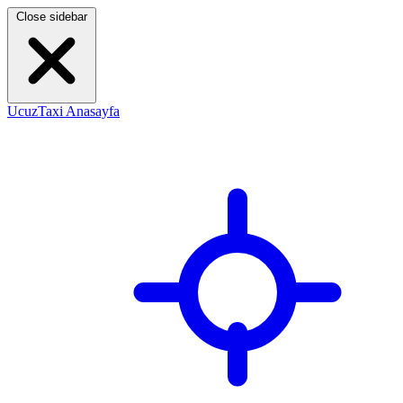
Close sidebar
UcuzTaxi Anasayfa