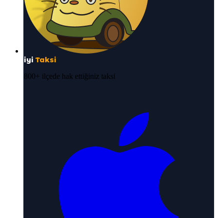
iyi
Taksi
800+ ilçede hak ettiğiniz taksi