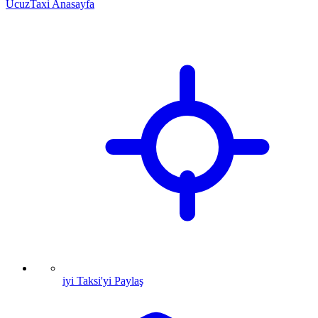
UcuzTaxi Anasayfa
iyi Taksi'yi Paylaş