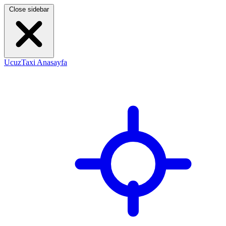
Close sidebar
UcuzTaxi Anasayfa