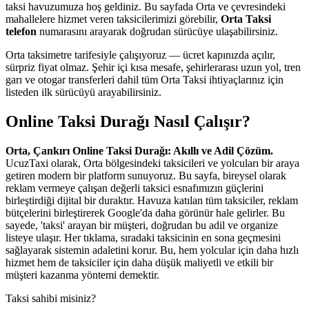
taksi havuzumuza hoş geldiniz. Bu sayfada Orta ve çevresindeki
mahallelere hizmet veren taksicilerimizi görebilir,
Orta Taksi
telefon
numarasını arayarak doğrudan sürücüye ulaşabilirsiniz.
Orta taksimetre tarifesiyle çalışıyoruz — ücret kapınızda açılır,
sürpriz fiyat olmaz. Şehir içi kısa mesafe, şehirlerarası uzun yol, tren
garı ve otogar transferleri dahil tüm Orta Taksi ihtiyaçlarınız için
listeden ilk sürücüyü arayabilirsiniz.
Online Taksi Durağı Nasıl Çalışır?
Orta, Çankırı Online Taksi Durağı: Akıllı ve Adil Çözüm.
UcuzTaxi olarak, Orta bölgesindeki taksicileri ve yolcuları bir araya
getiren modern bir platform sunuyoruz. Bu sayfa, bireysel olarak
reklam vermeye çalışan değerli taksici esnafımızın güçlerini
birleştirdiği dijital bir duraktır. Havuza katılan tüm taksiciler, reklam
bütçelerini birleştirerek Google'da daha görünür hale gelirler. Bu
sayede, 'taksi' arayan bir müşteri, doğrudan bu adil ve organize
listeye ulaşır. Her tıklama, sıradaki taksicinin en sona geçmesini
sağlayarak sistemin adaletini korur. Bu, hem yolcular için daha hızlı
hizmet hem de taksiciler için daha düşük maliyetli ve etkili bir
müşteri kazanma yöntemi demektir.
Taksi sahibi misiniz?