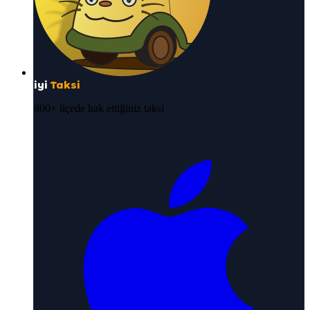
iyi
Taksi
800+ ilçede hak ettiğiniz taksi