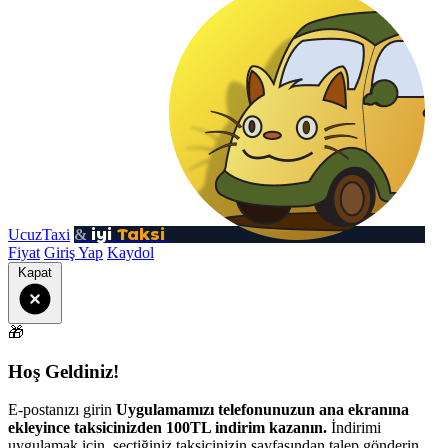
iyi
Taksi
UcuzTaxi
&
Fiyat
Giriş Yap
Kaydol
Kapat
🎁
Hoş Geldiniz!
E-postanızı girin
Uygulamamızı telefonunuzun ana ekranına
ekleyince taksicinizden 100TL indirim kazanın.
İndirimi
uygulamak için, seçtiğiniz taksicinizin sayfasından talep gönderin.