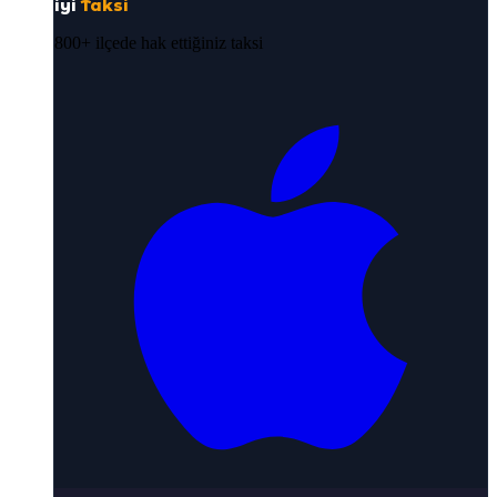
iyi
Taksi
800+ ilçede hak ettiğiniz taksi