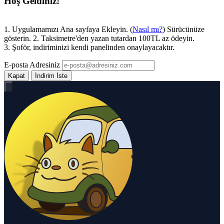
Hoş Geldiniz!
1. Uygulamamızı Ana sayfaya Ekleyin. (
Nasıl mı?
) Sürücünüze
gösterin. 2. Taksimetre'den yazan tutardan 100TL az ödeyin.
3. Şoför, indiriminizi kendi panelinden onaylayacaktır.
E-posta Adresiniz
Kapat
İndirim İste