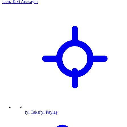
UcuzTaxi Anasayfa
iyi Taksi'yi Paylaş